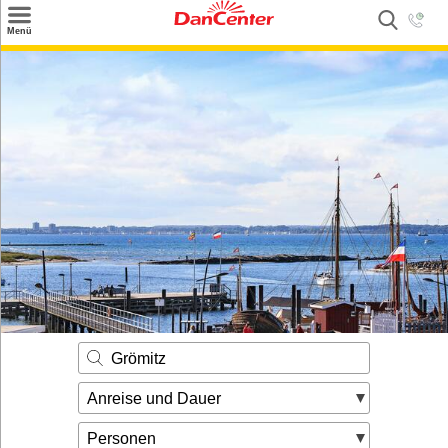
×
Menü
Suchen
Urlaubsziele
Weitere Urlaubsziele
Angebote
Inspiration
Kontakt
Gut zu wissen
Login
Grömitz
Anreise und Dauer
Personen