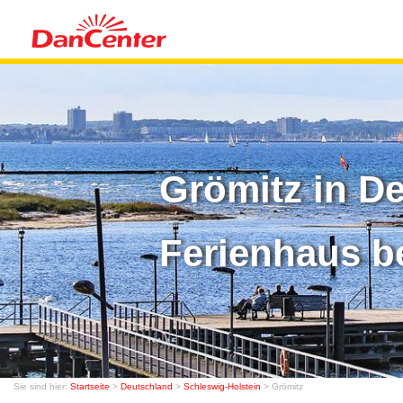
Grömitz in D
Ferienhaus b
Sie sind hier:
Startseite
>
Deutschland
>
Schleswig-Holstein
> Grömitz