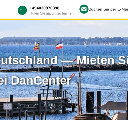
+494030970398
Buchen Sie per E-Mai
Rufen Sie an, um zu buchen
eutschland — Mieten Si
ei DanCenter