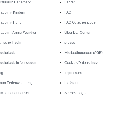
rzurlaub Dänemark
Fähren
laub mit Kindern
FAQ
laub mit Hund
FAQ Gutscheincode
laub in Marina Wendtorf
Über DanCenter
nische Inseln
presse
gelurlaub
Mietbedingungen (AGB)
gelurlaub in Norwegen
Cookies/Datenschutz
og
Impressum
aum Ferienwohnumgen
Lieferant
lvilla Ferienhäuser
Sternekategorien