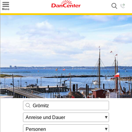
×
Menü
Suchen
Urlaubsziele
Weitere Urlaubsziele
Angebote
Inspiration
Kontakt
Gut zu wissen
Login
Grömitz
Anreise und Dauer
Personen