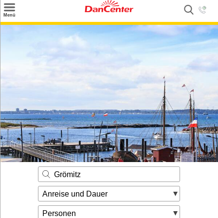
×
Menü
Suchen
Urlaubsziele
Weitere Urlaubsziele
Angebote
Inspiration
Kontakt
Gut zu wissen
Login
Grömitz
Anreise und Dauer
Personen