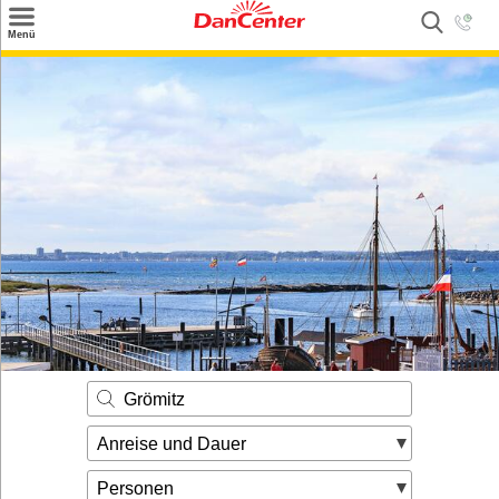
×
Menü
Suchen
Urlaubsziele
Weitere Urlaubsziele
Angebote
Inspiration
Kontakt
Gut zu wissen
Login
Grömitz
Anreise und Dauer
Personen