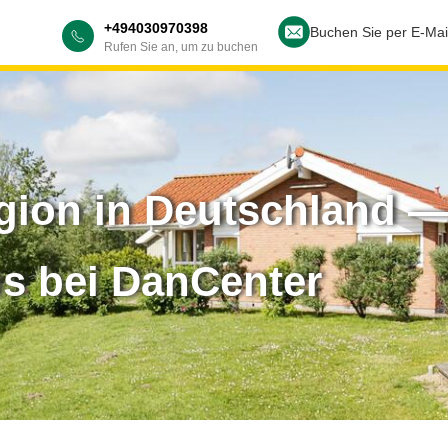
+494030970398
Buchen Sie per E-Mai
Rufen Sie an, um zu buchen
gion in Deutschland —
us bei DanCenter