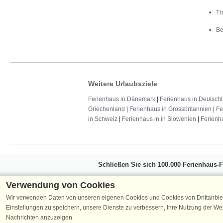
Tr
Be
Weitere Urlaubsziele
Ferienhaus in Dänemark
|
Ferienhaus in Deutsch
Griechenland
|
Ferienhaus in Grossbritannien
|
Fe
in Schweiz
|
Ferienhaus in in Slowenien
|
Ferienh
Schließen Sie sich 100.000 Ferienhaus-
Erhalten Sie einen
Willkommensgutschein vo
Verwendung von Cookies
Ferienhausurlaub - melden Sie sich einfach f
Wir verwenden Daten von unseren eigenen Cookies und Cookies von Drittanbie
Verpassen Sie nie wieder exklusive Angebote
Einstellungen zu speichern, unsere Dienste zu verbessern, Ihre Nutzung der W
Nachrichten anzuzeigen.