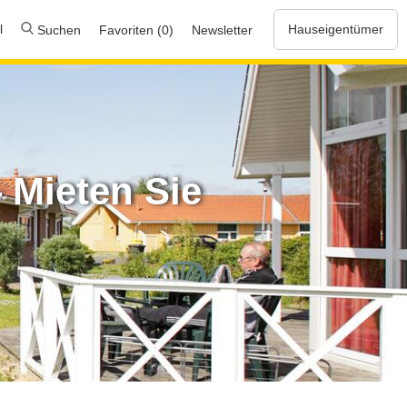
l
Hauseigentümer
Suchen
Favoriten (0)
Newsletter
 Mieten Sie