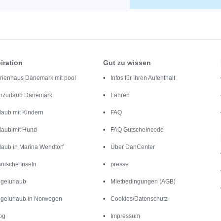
iration
Gut zu wissen
rienhaus Dänemark mit pool
Infos für Ihren Aufenthalt
rzurlaub Dänemark
Fähren
laub mit Kindern
FAQ
laub mit Hund
FAQ Gutscheincode
laub in Marina Wendtorf
Über DanCenter
nische Inseln
presse
gelurlaub
Mietbedingungen (AGB)
gelurlaub in Norwegen
Cookies/Datenschutz
og
Impressum