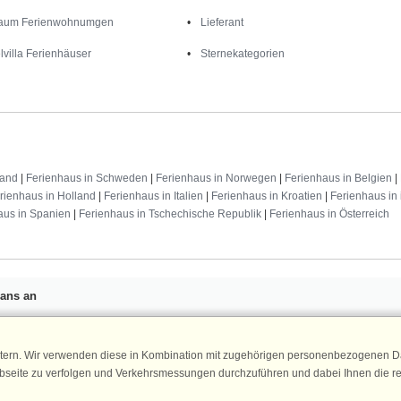
aum Ferienwohnumgen
Lieferant
lvilla Ferienhäuser
Sternekategorien
land
|
Ferienhaus in Schweden
|
Ferienhaus in Norwegen
|
Ferienhaus in Belgien
|
rienhaus in Holland
|
Ferienhaus in Italien
|
Ferienhaus in Kroatien
|
Ferienhaus in 
aus in Spanien
|
Ferienhaus in Tschechische Republik
|
Ferienhaus in Österreich
Fans an
n 25 €
für Ihren nächsten
ür den DanCenter Newsletter an.
Newsletter
tern. Wir verwenden diese in Kombination mit zugehörigen personenbezogenen Da
, Gewinnspiele und Urlaubstipps!
ebseite zu verfolgen und Verkehrsmessungen durchzuführen und dabei Ihnen die r