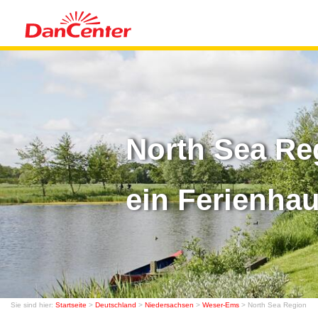
North Sea Re
ein Ferienha
Sie sind hier:
Startseite
>
Deutschland
>
Niedersachsen
>
Weser-Ems
> North Sea Region