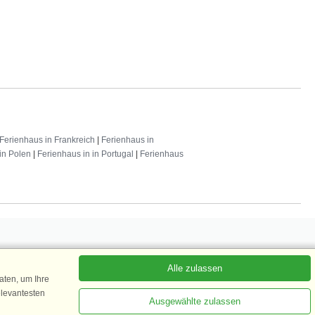
Ferienhaus in Frankreich
|
Ferienhaus in
in Polen
|
Ferienhaus in in Portugal
|
Ferienhaus
Alle zulassen
 abonnieren
ten, um Ihre
elevantesten
Ausgewählte zulassen