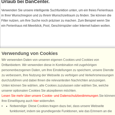
Urlaub bei DanCenter.
Verwenden Sie unsere intelligente Suchfunktion unten, um ein freies Ferienhaus
in Ihrer Wunschregion und zu Ihrem Wunschzeitraum zu finden. Sie können die
Filter nutzen, um Ihre Suche noch präziser zu machen. Zum Beispiel wenn Sie
ein Ferienhaus mit Meerblick, Pool, Geschirrspüler oder Internet haben wollen.
Verwendung von Cookies
Schließen Sie sich 100.000 Ferienhaus-Fans an
Wir verwenden Daten von unseren eigenen Cookies und Cookies von
Erhalten Sie einen
Willkommensgutschein von 25 €
für Ihren nächsten
Drittanbietern. Wir verwenden diese in Kombination mit zugehörigen
Ferienhausurlaub - melden Sie sich einfach für den DanCenter Newsletter
personenbezogenen Daten, um Ihre Einstellungen zu speichern, unsere Dienste
an. Verpassen Sie nie wieder exklusive Angebote, Gewinnspiele und
zu verbessern, Ihre Nutzung der Webseite zu verfolgen und Verkehrsmessungen
Urlaubstipps!
durchzuführen und dabei Ihnen die relevantesten Nachrichten anzuzeigen.
Unten können Sie wählen, alle Cookies zuzulassen oder wählen Sie, welche
unserer optionalen Cookies Sie akzeptieren möchten.
Lesen Sie mehr über unsere Cookie- und Datenschutzbestimmungen
.Sie können
Ihre Einwilligung auch
hier
widerrufen.
Newsletter abonnieren
Notwendige: Diese Cookies tragen dazu bei, dass unsere Webseite
funktioniert, indem sie grundlegende Funktionen, wie das Erinnern an die