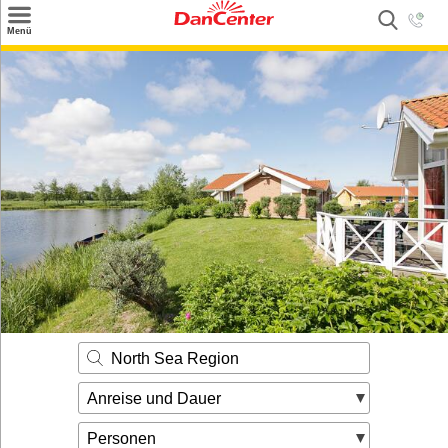
×
Menü
Suchen
Urlaubsziele
Weitere Urlaubsziele
Angebote
Inspiration
Kontakt
Gut zu wissen
Login
North Sea Region
Anreise und Dauer
Personen