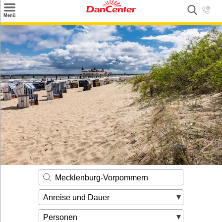
×
Menü
Suchen
Urlaubsziele
Weitere Urlaubsziele
Angebote
Inspiration
Kontakt
Gut zu wissen
Login
Mecklenburg-Vorpommern
Anreise und Dauer
Personen