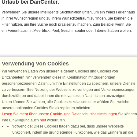
Urlaub bei DanCenter.
Verwenden Sie unsere intelligente Suchfunktion unten, um ein freies Ferienhaus
in Ihrer Wunschregion und zu Ihrem Wunschzeitraum zu finden. Sie können die
Filter nutzen, um Ihre Suche noch präziser zu machen. Zum Beispiel wenn Sie
ein Ferienhaus mit Meerblick, Pool, Geschirrspüler oder Internet haben wollen.
Verwendung von Cookies
Schließen Sie sich 100.000 Ferienhaus-Fans an
Wir verwenden Daten von unseren eigenen Cookies und Cookies von
Erhalten Sie einen
Willkommensgutschein von 25 €
für Ihren nächsten
Drittanbietern. Wir verwenden diese in Kombination mit zugehörigen
Ferienhausurlaub - melden Sie sich einfach für den DanCenter Newsletter
personenbezogenen Daten, um Ihre Einstellungen zu speichern, unsere Dienste
an. Verpassen Sie nie wieder exklusive Angebote, Gewinnspiele und
zu verbessern, Ihre Nutzung der Webseite zu verfolgen und Verkehrsmessungen
Urlaubstipps!
durchzuführen und dabei Ihnen die relevantesten Nachrichten anzuzeigen.
Unten können Sie wählen, alle Cookies zuzulassen oder wählen Sie, welche
unserer optionalen Cookies Sie akzeptieren möchten.
Lesen Sie mehr über unsere Cookie- und Datenschutzbestimmungen
.Sie können
Ihre Einwilligung auch
hier
widerrufen.
Newsletter abonnieren
Notwendige: Diese Cookies tragen dazu bei, dass unsere Webseite
funktioniert, indem sie grundlegende Funktionen, wie das Erinnern an die