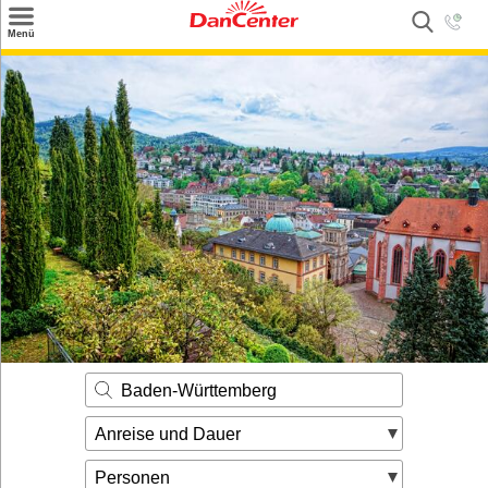
×
Menü
Suchen
Urlaubsziele
Weitere Urlaubsziele
Angebote
Inspiration
Kontakt
Gut zu wissen
Login
Baden-Württemberg
Anreise und Dauer
Personen