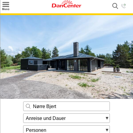
×
Menü
Suchen
Urlaubsziele
Weitere Urlaubsziele
Angebote
Inspiration
Kontakt
Gut zu wissen
Login
Nørre Bjert
Anreise und Dauer
Personen