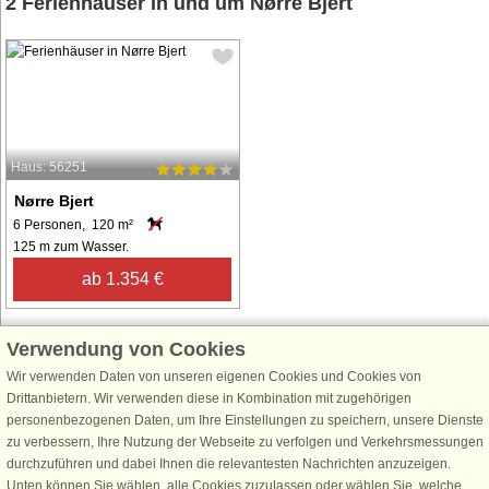
2 Ferienhäuser in und um Nørre Bjert
Haus: 56251
Nørre Bjert
6 Personen, 120 m²
125 m zum Wasser.
ab 1.354 €
Verwendung von Cookies
Wir verwenden Daten von unseren eigenen Cookies und Cookies von
Schließen Sie sich 100.000 Ferienhaus-Fans an
Drittanbietern. Wir verwenden diese in Kombination mit zugehörigen
personenbezogenen Daten, um Ihre Einstellungen zu speichern, unsere Dienste
Erhalten Sie einen
Willkommensgutschein von 25 €
für Ihren nächsten
zu verbessern, Ihre Nutzung der Webseite zu verfolgen und Verkehrsmessungen
Ferienhausurlaub - melden Sie sich einfach für den DanCenter Newsletter
durchzuführen und dabei Ihnen die relevantesten Nachrichten anzuzeigen.
an. Verpassen Sie nie wieder exklusive Angebote, Gewinnspiele und
Unten können Sie wählen, alle Cookies zuzulassen oder wählen Sie, welche