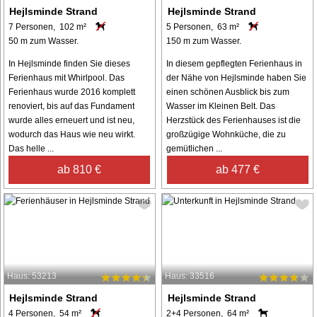
Hejlsminde Strand
Hejlsminde Strand
7 Personen, 102 m²
5 Personen, 63 m²
50 m zum Wasser.
150 m zum Wasser.
In Hejlsminde finden Sie dieses
In diesem gepflegten Ferienhaus in
Ferienhaus mit Whirlpool. Das
der Nähe von Hejlsminde haben Sie
Ferienhaus wurde 2016 komplett
einen schönen Ausblick bis zum
renoviert, bis auf das Fundament
Wasser im Kleinen Belt. Das
wurde alles erneuert und ist neu,
Herzstück des Ferienhauses ist die
wodurch das Haus wie neu wirkt.
großzügige Wohnküche, die zu
Das helle ...
gemütlichen ...
ab 810 €
ab 477 €
Haus: 53213
Haus: 33516
Hejlsminde Strand
Hejlsminde Strand
4 Personen, 54 m²
2+4 Personen, 64 m²