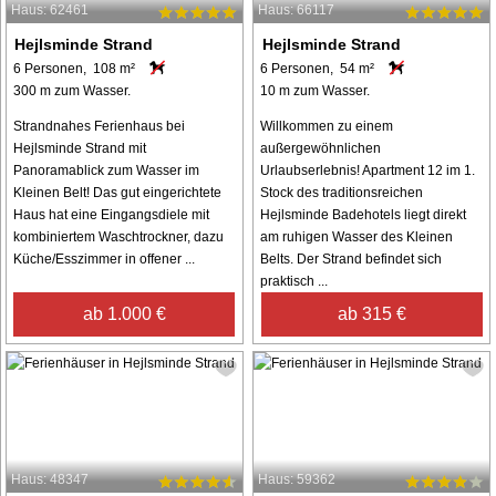
Haus: 62461
Haus: 66117
Hejlsminde Strand
Hejlsminde Strand
6 Personen, 108 m²
6 Personen, 54 m²
300 m zum Wasser.
10 m zum Wasser.
Strandnahes Ferienhaus bei
Willkommen zu einem
Hejlsminde Strand mit
außergewöhnlichen
Panoramablick zum Wasser im
Urlaubserlebnis! Apartment 12 im 1.
Kleinen Belt! Das gut eingerichtete
Stock des traditionsreichen
Haus hat eine Eingangsdiele mit
Hejlsminde Badehotels liegt direkt
kombiniertem Waschtrockner, dazu
am ruhigen Wasser des Kleinen
Küche/Esszimmer in offener ...
Belts. Der Strand befindet sich
praktisch ...
ab 1.000 €
ab 315 €
Haus: 48347
Haus: 59362