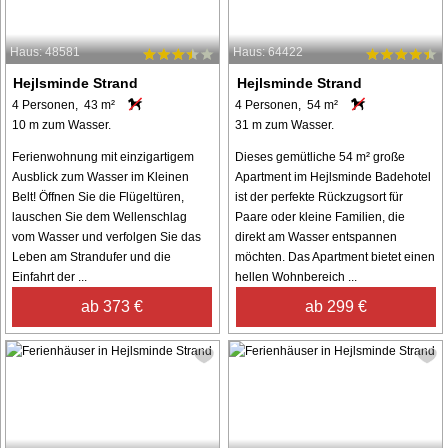
Haus: 48581
Haus: 64422
Hejlsminde Strand
Hejlsminde Strand
4 Personen, 43 m²
4 Personen, 54 m²
10 m zum Wasser.
31 m zum Wasser.
Ferienwohnung mit einzigartigem
Dieses gemütliche 54 m² große
Ausblick zum Wasser im Kleinen
Apartment im Hejlsminde Badehotel
Belt! Öffnen Sie die Flügeltüren,
ist der perfekte Rückzugsort für
lauschen Sie dem Wellenschlag
Paare oder kleine Familien, die
vom Wasser und verfolgen Sie das
direkt am Wasser entspannen
Leben am Strandufer und die
möchten. Das Apartment bietet einen
Einfahrt der ...
hellen Wohnbereich ...
ab 373 €
ab 299 €