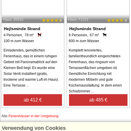
Haus: 35533
Haus: 71221
Hejlsminde Strand
Hejlsminde Strand
4 Personen, 78 m²
6 Personen, 67 m²
100 m zum Wasser.
600 m zum Wasser.
Einladendes, gemütliches
Komplett renoviertes,
Ferienhaus, das in einem ruhigen
familienfreundlich eingerichtetes
Gebiet mit Panoramablick auf den
Ferienhaus, das ringsum von
Kleinen Belt liegt. Es wurde eine
Terrassenflächen umgeben ist.
Solar Venti installiert (gratis,
Gemütliche Einrichtung mit
trockene und warme Luft im Haus).
modernen Möbeln und gute
Eine Terrasse ...
Küchenausstattung. In dem einen
Schlafzimmer ...
ab 412 €
ab 485 €
Alle
Ferienhäuser in der Umgebung
.
Verwendung von Cookies