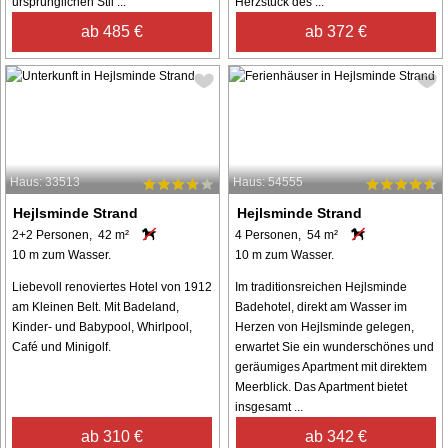
ursprünglichen Stil ...
Herzstück des ...
ab 485 €
ab 372 €
Haus: 33513
Haus: 54555
Hejlsminde Strand
Hejlsminde Strand
2+2 Personen, 42 m²
4 Personen, 54 m²
10 m zum Wasser.
10 m zum Wasser.
Liebevoll renoviertes Hotel von 1912
Im traditionsreichen Hejlsminde
am Kleinen Belt. Mit Badeland,
Badehotel, direkt am Wasser im
Kinder- und Babypool, Whirlpool,
Herzen von Hejlsminde gelegen,
Café und Minigolf.
erwartet Sie ein wunderschönes und
geräumiges Apartment mit direktem
Meerblick. Das Apartment bietet
insgesamt ...
ab 310 €
ab 342 €