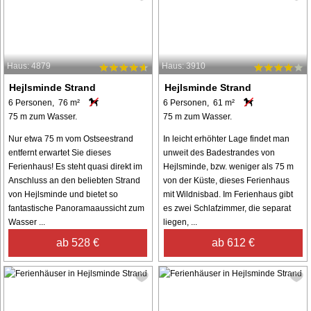
Haus: 4879
Haus: 3910
Hejlsminde Strand
Hejlsminde Strand
6 Personen, 76 m²
6 Personen, 61 m²
75 m zum Wasser.
75 m zum Wasser.
Nur etwa 75 m vom Ostseestrand
In leicht erhöhter Lage findet man
entfernt erwartet Sie dieses
unweit des Badestrandes von
Ferienhaus! Es steht quasi direkt im
Hejlsminde, bzw. weniger als 75 m
Anschluss an den beliebten Strand
von der Küste, dieses Ferienhaus
von Hejlsminde und bietet so
mit Wildnisbad. Im Ferienhaus gibt
fantastische Panoramaaussicht zum
es zwei Schlafzimmer, die separat
Wasser ...
liegen, ...
ab 528 €
ab 612 €