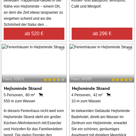
beliebten Trappendal-Gebiet in der
Kinder- und Babypool, Whirlpool,
Nähe von Hejlsminde – einem Ort,
Café und Minigolf.
an dem die Zeit etwas langsamer zu
vergehen scheint und wo die
Schönheit der Natur den ...
ab 520 €
ab 296 €
Haus: 43831
Haus: 64385
Hejlsminde Strand
Hejlsminde Strand
5 Personen, 80 m²
4 Personen, 42 m²
550 m zum Wasser.
10 m zum Wasser.
In diesem Ferienhaus nicht weit vom
Im bekannten Gebäude Hejlsminde
Hejlsminde Strand steht ein großer
Badehotel, direkt am Wasser im
Küchen-/Wohnbereich mit Essecke
Zentrum von Hejlsminde, erwartet
und Holzofen für das Familienleben
Sie ein schönes, geräumiges
bereit. Die vielen Fenster des
Apartment mit direktem Meerblick.