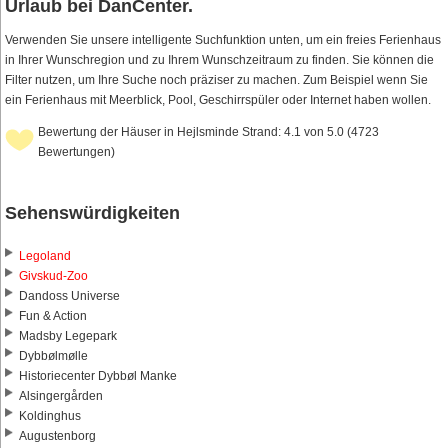
Urlaub bei DanCenter.
Verwenden Sie unsere intelligente Suchfunktion unten, um ein freies Ferienhaus
in Ihrer Wunschregion und zu Ihrem Wunschzeitraum zu finden. Sie können die
Filter nutzen, um Ihre Suche noch präziser zu machen. Zum Beispiel wenn Sie
ein Ferienhaus mit Meerblick, Pool, Geschirrspüler oder Internet haben wollen.
Bewertung der Häuser in Hejlsminde Strand: 4.1 von 5.0 (4723
Bewertungen)
Sehenswürdigkeiten
Legoland
Givskud-Zoo
Dandoss Universe
Fun & Action
Madsby Legepark
Dybbølmølle
Historiecenter Dybbøl Manke
Alsingergården
Koldinghus
Augustenborg