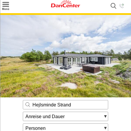
×
Menü
Suchen
Urlaubsziele
Weitere Urlaubsziele
Angebote
Inspiration
Kontakt
Gut zu wissen
Login
Hejlsminde Strand
Anreise und Dauer
Personen