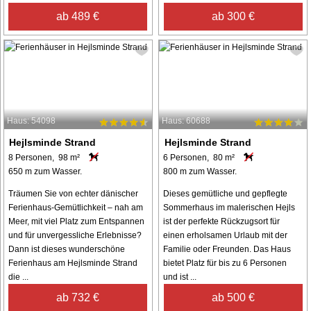
ab 489 €
ab 300 €
Haus: 54098
Haus: 60688
Hejlsminde Strand
Hejlsminde Strand
8 Personen, 98 m²
6 Personen, 80 m²
650 m zum Wasser.
800 m zum Wasser.
Träumen Sie von echter dänischer
Dieses gemütliche und gepflegte
Ferienhaus-Gemütlichkeit – nah am
Sommerhaus im malerischen Hejls
Meer, mit viel Platz zum Entspannen
ist der perfekte Rückzugsort für
und für unvergessliche Erlebnisse?
einen erholsamen Urlaub mit der
Dann ist dieses wunderschöne
Familie oder Freunden. Das Haus
Ferienhaus am Hejlsminde Strand
bietet Platz für bis zu 6 Personen
die ...
und ist ...
ab 732 €
ab 500 €