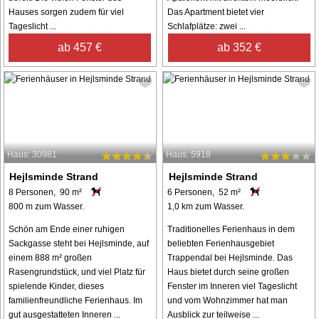
Hauses sorgen zudem für viel
Das Apartment bietet vier
Tageslicht ...
Schlafplätze: zwei ...
ab 457 €
ab 352 €
Haus: 30981
Haus: 5918
Hejlsminde Strand
Hejlsminde Strand
8 Personen, 90 m²
6 Personen, 52 m²
800 m zum Wasser.
1,0 km zum Wasser.
Schön am Ende einer ruhigen
Traditionelles Ferienhaus in dem
Sackgasse steht bei Hejlsminde, auf
beliebten Ferienhausgebiet
einem 888 m² großen
Trappendal bei Hejlsminde. Das
Rasengrundstück, und viel Platz für
Haus bietet durch seine großen
spielende Kinder, dieses
Fenster im Inneren viel Tageslicht
familienfreundliche Ferienhaus. Im
und vom Wohnzimmer hat man
gut ausgestatteten Inneren ...
Ausblick zur teilweise ...