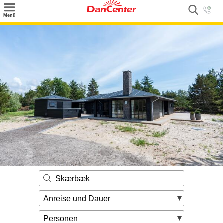
×
Menü
Suchen
Urlaubsziele
Weitere Urlaubsziele
Angebote
Inspiration
Kontakt
Gut zu wissen
Login
Skærbæk
Anreise und Dauer
Personen