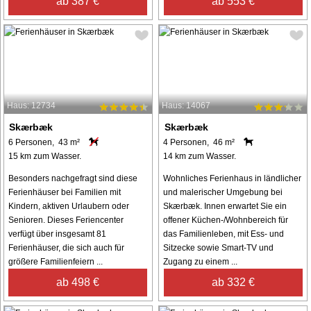
ab 387 €
ab 553 €
Haus: 12734
Haus: 14067
Skærbæk
Skærbæk
6 Personen, 43 m²
4 Personen, 46 m²
15 km zum Wasser.
14 km zum Wasser.
Besonders nachgefragt sind diese
Wohnliches Ferienhaus in ländlicher
Ferienhäuser bei Familien mit
und malerischer Umgebung bei
Kindern, aktiven Urlaubern oder
Skærbæk. Innen erwartet Sie ein
Senioren. Dieses Feriencenter
offener Küchen-/Wohnbereich für
verfügt über insgesamt 81
das Familienleben, mit Ess- und
Ferienhäuser, die sich auch für
Sitzecke sowie Smart-TV und
größere Familienfeiern ...
Zugang zu einem ...
ab 498 €
ab 332 €