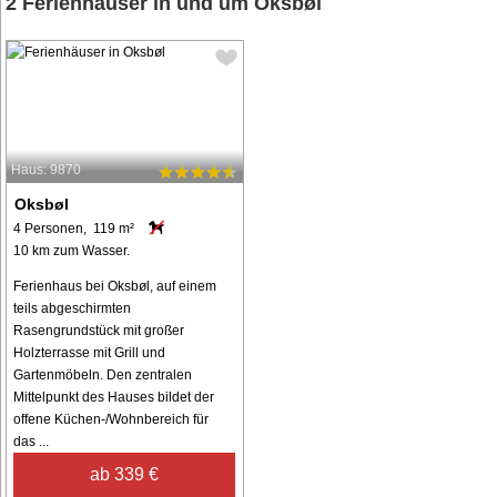
2 Ferienhäuser in und um Oksbøl
Haus: 9870
Oksbøl
4 Personen, 119 m²
10 km zum Wasser.
Ferienhaus bei Oksbøl, auf einem
teils abgeschirmten
Rasengrundstück mit großer
Holzterrasse mit Grill und
Gartenmöbeln. Den zentralen
Mittelpunkt des Hauses bildet der
offene Küchen-/Wohnbereich für
das ...
ab 339 €