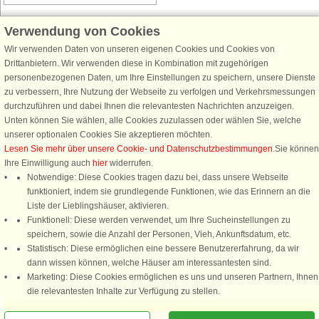
Verwendung von Cookies
Wir verwenden Daten von unseren eigenen Cookies und Cookies von
Schließen Sie sich 100.000 Ferienhaus-Fans an
Drittanbietern. Wir verwenden diese in Kombination mit zugehörigen
personenbezogenen Daten, um Ihre Einstellungen zu speichern, unsere Dienste
Erhalten Sie einen
Willkommensgutschein von 25 €
für Ihren nächsten
zu verbessern, Ihre Nutzung der Webseite zu verfolgen und Verkehrsmessungen
Ferienhausurlaub - melden Sie sich einfach für den DanCenter Newsletter
durchzuführen und dabei Ihnen die relevantesten Nachrichten anzuzeigen.
an. Verpassen Sie nie wieder exklusive Angebote, Gewinnspiele und
Unten können Sie wählen, alle Cookies zuzulassen oder wählen Sie, welche
Urlaubstipps!
unserer optionalen Cookies Sie akzeptieren möchten.
Lesen Sie mehr über unsere Cookie- und Datenschutzbestimmungen
.Sie können
Ihre Einwilligung auch
hier
widerrufen.
Notwendige: Diese Cookies tragen dazu bei, dass unsere Webseite
funktioniert, indem sie grundlegende Funktionen, wie das Erinnern an die
Newsletter abonnieren
Liste der Lieblingshäuser, aktivieren.
Funktionell: Diese werden verwendet, um Ihre Sucheinstellungen zu
speichern, sowie die Anzahl der Personen, Vieh, Ankunftsdatum, etc.
Statistisch: Diese ermöglichen eine bessere Benutzererfahrung, da wir
dann wissen können, welche Häuser am interessantesten sind.
Folgen Sie uns:
Marketing: Diese Cookies ermöglichen es uns und unseren Partnern, Ihnen
Rufen Sie an, um zu buchen
die relevantesten Inhalte zur Verfügung zu stellen.
DanCenter Kundenbewertung
4,1 von 5