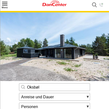
×
Menü
Suchen
Urlaubsziele
Weitere Urlaubsziele
Angebote
Inspiration
Kontakt
Gut zu wissen
Login
Oksbøl
Anreise und Dauer
Personen