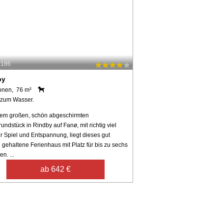
6186
by
onen, 76 m²
 zum Wasser.
nem großen, schön abgeschirmten
undstück in Rindby auf Fanø, mit richtig viel
ür Spiel und Entspannung, liegt dieses gut
 gehaltene Ferienhaus mit Platz für bis zu sechs
n. ...
ab 642 €