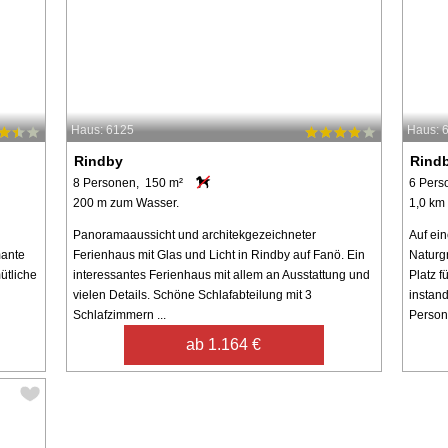
Haus: 6125
Haus: 
Rindby
Rind
8 Personen, 150 m²
6 Pers
200 m zum Wasser.
1,0 km
Panoramaaussicht und architekgezeichneter
Auf ei
mante
Ferienhaus mit Glas und Licht in Rindby auf Fanö. Ein
Naturgr
ütliche
interessantes Ferienhaus mit allem an Ausstattung und
Platz f
vielen Details. Schöne Schlafabteilung mit 3
instand
Schlafzimmern ...
Persone
ab 1.164 €