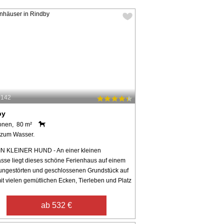
6142
by
onen, 80 m²
 zum Wasser.
N KLEINER HUND - An einer kleinen
sse liegt dieses schöne Ferienhaus auf einem
, ungestörten und geschlossenen Grundstück auf
it vielen gemütlichen Ecken, Tierleben und Platz
ab 532 €