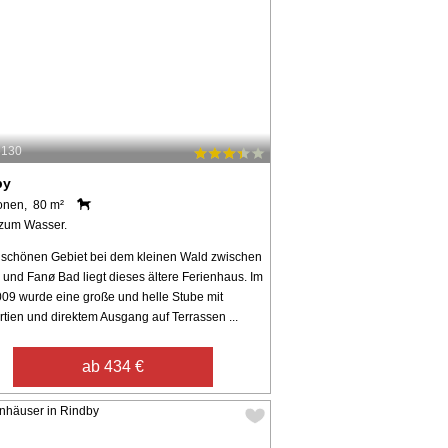
6130
by
onen, 80 m²
zum Wasser.
 schönen Gebiet bei dem kleinen Wald zwischen
 und Fanø Bad liegt dieses ältere Ferienhaus. Im
009 wurde eine große und helle Stube mit
tien und direktem Ausgang auf Terrassen ...
ab 434 €