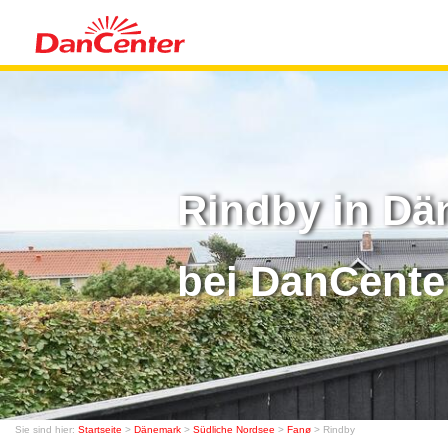
Rindby in Dä
bei DanCente
Sie sind hier:
Startseite
>
Dänemark
>
Südliche Nordsee
>
Fanø
> Rindby