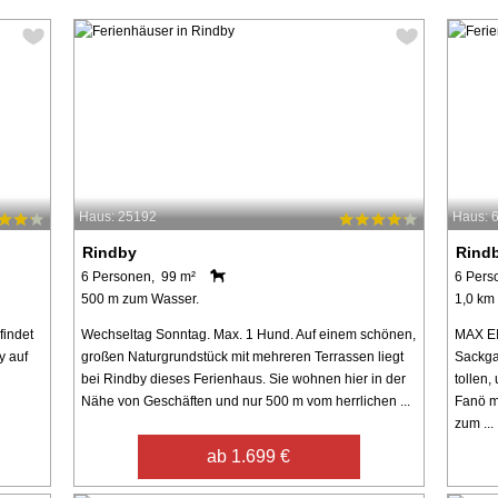
Haus: 25192
Haus: 
Rindby
Rind
6 Personen, 99 m²
6 Pers
500 m zum Wasser.
1,0 km
findet
Wechseltag Sonntag. Max. 1 Hund. Auf einem schönen,
MAX EI
y auf
großen Naturgrundstück mit mehreren Terrassen liegt
Sackga
bei Rindby dieses Ferienhaus. Sie wohnen hier in der
tollen
Nähe von Geschäften und nur 500 m vom herrlichen ...
Fanö m
zum ...
ab 1.699 €