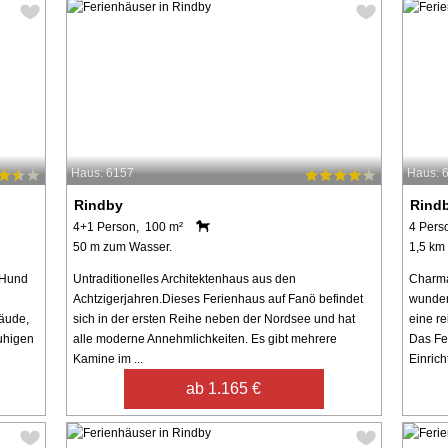
Haus: 6157
Haus: 
Rindby
Rind
4+1 Person, 100 m²
4 Pers
50 m zum Wasser.
1,5 km
 Hund
Untraditionelles Architektenhaus aus den
Charma
Achtzigerjahren.Dieses Ferienhaus auf Fanö befindet
wunder
äude,
sich in der ersten Reihe neben der Nordsee und hat
eine re
ruhigen
alle moderne Annehmlichkeiten. Es gibt mehrere
Das Fe
Kamine im ...
Einrich
ab 1.165 €