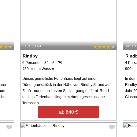
Haus: 6149
Haus: 
Rindby
Rind
6 Personen, 84 m²
4 Pers
450 m zum Wasser.
900 m 
Dieses gemütliche Ferienhaus liegt auf einem
In dem
erer
Dünengrundstück in der Nähe von Rindby Strand auf
Rindby
 um
Fanö - nur einen kurzen Spaziergang entfernt. Rund
Jahr 2
cher
um das Ferienhaus liegen mehrere geschlossene
Glaspar
Terrassen. ...
ab 640 €