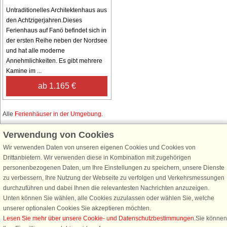
Untraditionelles Architektenhaus aus
den Achtzigerjahren.Dieses
Ferienhaus auf Fanö befindet sich in
der ersten Reihe neben der Nordsee
und hat alle moderne
Annehmlichkeiten. Es gibt mehrere
Kamine im ...
ab 1.165 €
Alle
Ferienhäuser in der Umgebung
.
Verwendung von Cookies
Wir verwenden Daten von unseren eigenen Cookies und Cookies von
Schließen Sie sich 100.000 Ferienhaus-Fans an
Drittanbietern. Wir verwenden diese in Kombination mit zugehörigen
personenbezogenen Daten, um Ihre Einstellungen zu speichern, unsere Dienste
Erhalten Sie einen
Willkommensgutschein von 25 €
für Ihren nächsten
zu verbessern, Ihre Nutzung der Webseite zu verfolgen und Verkehrsmessungen
Ferienhausurlaub - melden Sie sich einfach für den DanCenter Newsletter
durchzuführen und dabei Ihnen die relevantesten Nachrichten anzuzeigen.
an. Verpassen Sie nie wieder exklusive Angebote, Gewinnspiele und
Unten können Sie wählen, alle Cookies zuzulassen oder wählen Sie, welche
Urlaubstipps!
unserer optionalen Cookies Sie akzeptieren möchten.
Lesen Sie mehr über unsere Cookie- und Datenschutzbestimmungen
.Sie können