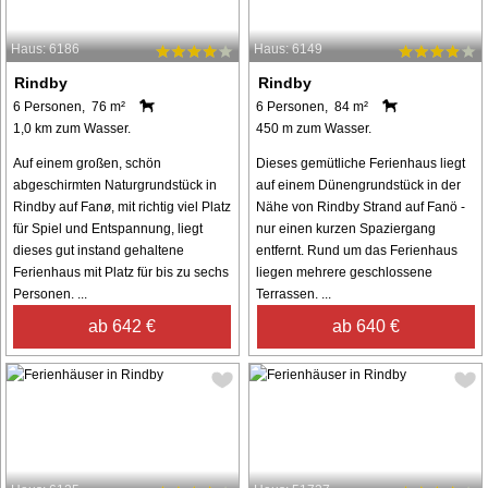
Haus: 6186
Haus: 6149
Rindby
Rindby
6 Personen, 76 m²
6 Personen, 84 m²
1,0 km zum Wasser.
450 m zum Wasser.
Auf einem großen, schön
Dieses gemütliche Ferienhaus liegt
abgeschirmten Naturgrundstück in
auf einem Dünengrundstück in der
Rindby auf Fanø, mit richtig viel Platz
Nähe von Rindby Strand auf Fanö -
für Spiel und Entspannung, liegt
nur einen kurzen Spaziergang
dieses gut instand gehaltene
entfernt. Rund um das Ferienhaus
Ferienhaus mit Platz für bis zu sechs
liegen mehrere geschlossene
Personen. ...
Terrassen. ...
ab 642 €
ab 640 €