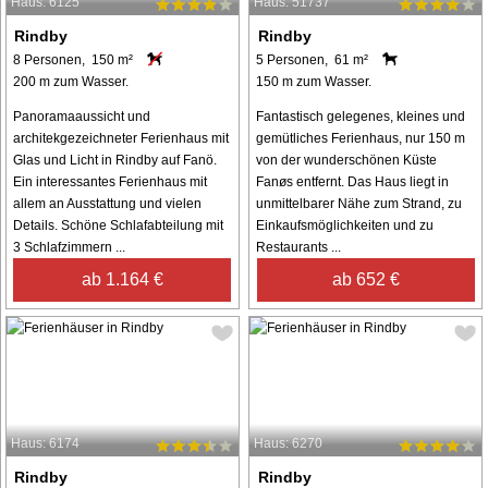
Haus: 6125
Haus: 51737
Rindby
Rindby
8 Personen, 150 m²
5 Personen, 61 m²
200 m zum Wasser.
150 m zum Wasser.
Panoramaaussicht und
Fantastisch gelegenes, kleines und
architekgezeichneter Ferienhaus mit
gemütliches Ferienhaus, nur 150 m
Glas und Licht in Rindby auf Fanö.
von der wunderschönen Küste
Ein interessantes Ferienhaus mit
Fanøs entfernt. Das Haus liegt in
allem an Ausstattung und vielen
unmittelbarer Nähe zum Strand, zu
Details. Schöne Schlafabteilung mit
Einkaufsmöglichkeiten und zu
3 Schlafzimmern ...
Restaurants ...
ab 1.164 €
ab 652 €
Haus: 6174
Haus: 6270
Rindby
Rindby