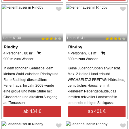
Haus: 6130
Haus: 8141
Rindby
Rindby
4 Personen, 80 m²
4 Personen, 61 m²
900 m zum Wasser.
800 m zum Wasser.
In dem schönen Gebiet bei dem
Keine Jugendgruppen erwünscht.
kleinen Wald zwischen Rindby und
Max. 2 kleine Hund erlaubt.
Fanø Bad liegt dieses ältere
WECHSELTAG FREITAG! Hübsches,
Ferienhaus. Im Jahr 2009 wurde
gemütliches Häuschen mit
eine große und helle Stube mit
kleinerem Nebengebäude, das
Glaspartien und direktem Ausgang
inmitten reizvoller Landschaft in
auf Terrassen ...
einer sehr ruhigen Sackgasse ...
ab 434 €
ab 401 €