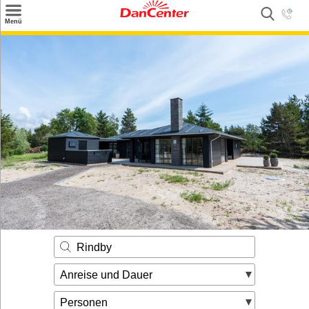
×
Menü
Suchen
Urlaubsziele
Weitere Urlaubsziele
Angebote
Inspiration
Kontakt
Gut zu wissen
Login
Rindby
Anreise und Dauer
Personen