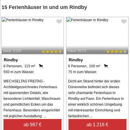
15 Ferienhäuser in und um Rindby
Haus: 6100
Haus: 6173
Rindby
Rindby
6 Personen, 115 m²
6 Personen, 100 m²
550 m zum Wasser.
75 m zum Wasser.
WECHSELTAG FREITAG -
Dicht am Strand hinter der ersten
Architektgezeichnetes Ferienhaus
Dünenreihe befindet sich dieses
mit spannenden Details, wie
sehr charmante Ferienhaus in
besonderer Lichteinfall, Waschraum
Rindby auf Fano. Ein Ferienhaus in
und gemütlichen Ecken um das
einer wirklich schönen Umgebung
Ferienhaus. Besonders eingerichtet
mit interessanter Einrichtung und
mit jeglicher Ausstattung. ...
fantastischen ...
ab 987 €
ab 1.216 €