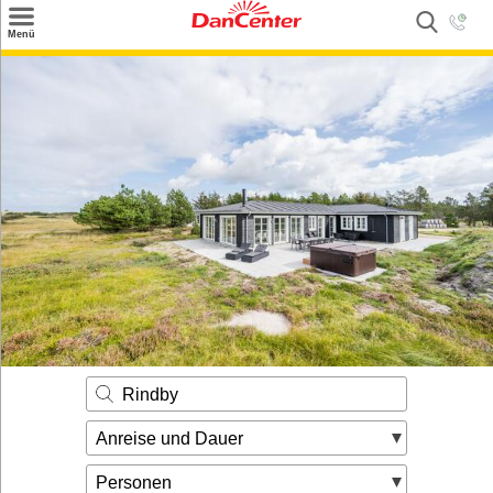
×
Menü
Suchen
Urlaubsziele
Weitere Urlaubsziele
Angebote
Inspiration
Kontakt
Gut zu wissen
Login
Rindby
Anreise und Dauer
Personen