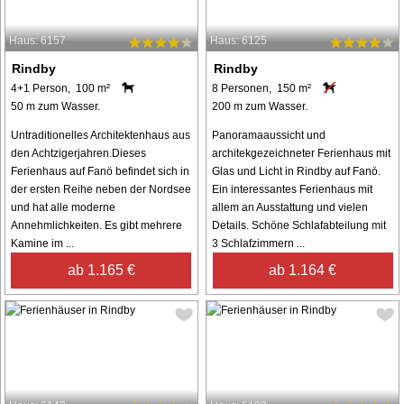
Haus: 6157
Haus: 6125
Rindby
Rindby
4+1 Person, 100 m²
8 Personen, 150 m²
50 m zum Wasser.
200 m zum Wasser.
Untraditionelles Architektenhaus aus
Panoramaaussicht und
den Achtzigerjahren.Dieses
architekgezeichneter Ferienhaus mit
Ferienhaus auf Fanö befindet sich in
Glas und Licht in Rindby auf Fanö.
der ersten Reihe neben der Nordsee
Ein interessantes Ferienhaus mit
und hat alle moderne
allem an Ausstattung und vielen
Annehmlichkeiten. Es gibt mehrere
Details. Schöne Schlafabteilung mit
Kamine im ...
3 Schlafzimmern ...
ab 1.165 €
ab 1.164 €