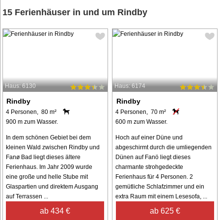
15 Ferienhäuser in und um Rindby
Haus: 6130
Haus: 6174
Rindby
Rindby
4 Personen, 80 m²
4 Personen, 70 m²
900 m zum Wasser.
600 m zum Wasser.
In dem schönen Gebiet bei dem
Hoch auf einer Düne und
kleinen Wald zwischen Rindby und
abgeschirmt durch die umliegenden
Fanø Bad liegt dieses ältere
Dünen auf Fanö liegt dieses
Ferienhaus. Im Jahr 2009 wurde
charmante strohgedeckte
eine große und helle Stube mit
Ferienhaus für 4 Personen. 2
Glaspartien und direktem Ausgang
gemütliche Schlafzimmer und ein
auf Terrassen ...
extra Raum mit einem Lesesofa, ...
ab 434 €
ab 625 €