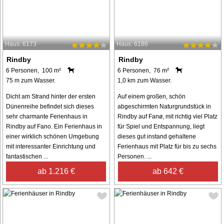
Haus: 6173
Haus: 6186
Rindby
Rindby
6 Personen, 100 m²
6 Personen, 76 m²
75 m zum Wasser.
1,0 km zum Wasser.
Dicht am Strand hinter der ersten
Auf einem großen, schön
Dünenreihe befindet sich dieses
abgeschirmten Naturgrundstück in
sehr charmante Ferienhaus in
Rindby auf Fanø, mit richtig viel Platz
Rindby auf Fano. Ein Ferienhaus in
für Spiel und Entspannung, liegt
einer wirklich schönen Umgebung
dieses gut instand gehaltene
mit interessanter Einrichtung und
Ferienhaus mit Platz für bis zu sechs
fantastischen ...
Personen. ...
ab 1.216 €
ab 642 €