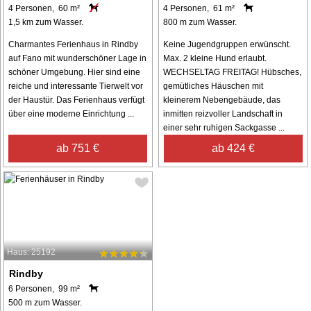
4 Personen, 60 m²
4 Personen, 61 m²
1,5 km zum Wasser.
800 m zum Wasser.
Charmantes Ferienhaus in Rindby
Keine Jugendgruppen erwünscht.
auf Fano mit wunderschöner Lage in
Max. 2 kleine Hund erlaubt.
schöner Umgebung. Hier sind eine
WECHSELTAG FREITAG! Hübsches,
reiche und interessante Tierwelt vor
gemütliches Häuschen mit
der Haustür. Das Ferienhaus verfügt
kleinerem Nebengebäude, das
über eine moderne Einrichtung ...
inmitten reizvoller Landschaft in
einer sehr ruhigen Sackgasse ...
ab 751 €
ab 424 €
Haus: 25192
Rindby
6 Personen, 99 m²
500 m zum Wasser.