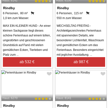
Haus: 6142
Haus: 6100
Rindby
Rindby
6 Personen, 80 m²
6 Personen, 115 m²
1,0 km zum Wasser.
550 m zum Wasser.
MAX EIN KLEINER HUND - An einer
WECHSELTAG FREITAG -
kleinen Sackgasse liegt dieses
Architektgezeichnetes Ferienhaus
schöne Ferienhaus auf einem tollen,
mit spannenden Details, wie
ungestörten und geschlossenen
besonderer Lichteinfall, Waschraum
Grundstück auf Fanö mit vielen
und gemütlichen Ecken um das
gemütlichen Ecken, Tierleben und
Ferienhaus. Besonders eingerichtet
Platz zum ...
mit jeglicher Ausstattung. ...
ab 532 €
ab 987 €
Haus: 6270
Haus: 8141
Rindby
Rindby