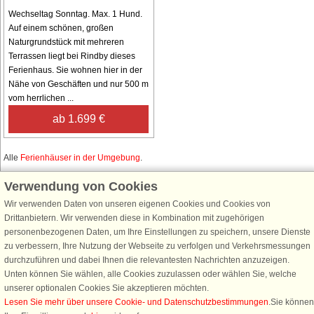
Wechseltag Sonntag. Max. 1 Hund.
Auf einem schönen, großen
Naturgrundstück mit mehreren
Terrassen liegt bei Rindby dieses
Ferienhaus. Sie wohnen hier in der
Nähe von Geschäften und nur 500 m
vom herrlichen ...
ab 1.699 €
Alle
Ferienhäuser in der Umgebung
.
Verwendung von Cookies
Wir verwenden Daten von unseren eigenen Cookies und Cookies von
Schließen Sie sich 100.000 Ferienhaus-Fans an
Drittanbietern. Wir verwenden diese in Kombination mit zugehörigen
personenbezogenen Daten, um Ihre Einstellungen zu speichern, unsere Dienste
Erhalten Sie einen
Willkommensgutschein von 25 €
für Ihren nächsten
zu verbessern, Ihre Nutzung der Webseite zu verfolgen und Verkehrsmessungen
Ferienhausurlaub - melden Sie sich einfach für den DanCenter Newsletter
durchzuführen und dabei Ihnen die relevantesten Nachrichten anzuzeigen.
an. Verpassen Sie nie wieder exklusive Angebote, Gewinnspiele und
Unten können Sie wählen, alle Cookies zuzulassen oder wählen Sie, welche
Urlaubstipps!
unserer optionalen Cookies Sie akzeptieren möchten.
Lesen Sie mehr über unsere Cookie- und Datenschutzbestimmungen
.Sie können