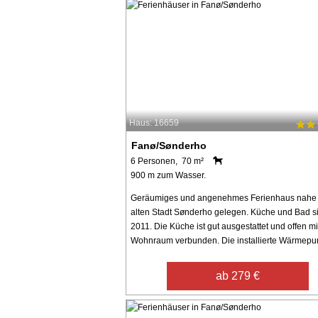
Haus: 16659
Fanø/Sønderho
6 Personen, 70 m²
900 m zum Wasser.
Geräumiges und angenehmes Ferienhaus nahe
alten Stadt Sønderho gelegen. Küche und Bad s
2011. Die Küche ist gut ausgestattet und offen m
Wohnraum verbunden. Die installierte Wärmepum
ab 279 €