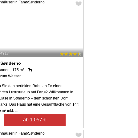
44917
/Sønderho
sonen, 175 m²
 zum Wasser.
 Sie den perfekten Rahmen für einen
örten Luxusurlaub auf Fanø? Willkommen in
 Oase in Sønderho – dem schönsten Dorf
rks. Das Haus hat eine Gesamtfläche von 144
m² inkl. ...
ab 1.057 €