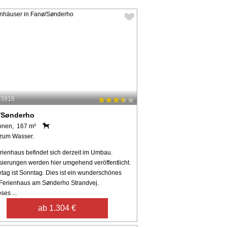
53916
/Sønderho
onen, 167 m²
zum Wasser.
rienhaus befindet sich derzeit im Umbau.
isierungen werden hier umgehend veröffentlicht.
etag ist Sonntag. Dies ist ein wunderschönes
Ferienhaus am Sønderho Strandvej.
ses ...
ab 1.304 €