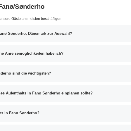
 Fanø/Sønderho
 unsere Gäste am meisten beschäftigen.
 Fanø Sønderho, Dänemark zur Auswahl?
e Anreisemöglichkeiten habe ich?
derho sind die wichtigsten?
ines Aufenthalts in Fanø Sønderho einplanen sollte?
 es in Fanø Sønderho?