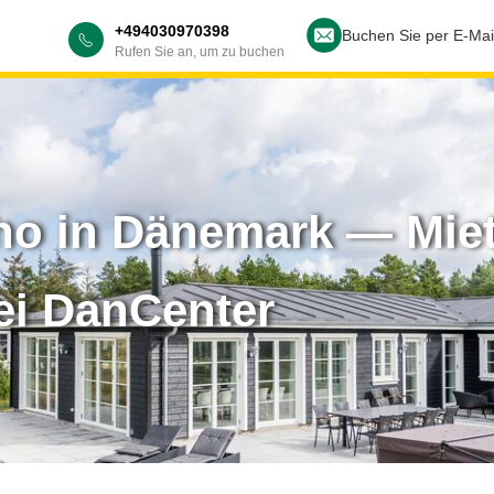
+494030970398
Buchen Sie per E-Mai
Rufen Sie an, um zu buchen
o in Dänemark — Miet
ei DanCenter