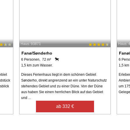
Haus: 93871
Haus: 
Fanø/Sønderho
Fanø
6 Personen, 72 m²
6 Pers
1,5 km zum Wasser.
1,5 km
ebiet
Dieses Ferienhaus liegt in dem schönen Gebiet
Erleben
ndstück
Sønderho, direkt angrenzend an ein unter Naturschutz
Ambien
sblick
stehendes Gebiet und zu einer Düne. Von der Düne
um 175
aus haben Sie einen herrlichen Blick auf das Gebiet
Gelegen
und ...
ab 332 €