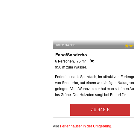
Haus: 94286
Fanø/Sønderho
6 Personen, 75 m²
950 m zum Wasser.
Ferienhaus mit Spitzdach, im attraktiven Ferieng
von Sønderho, auf einem weitläufigen Naturgru
gelegen. Vom Wohnzimmer hat man schönen Au
ins Grüne. Der Holzofen sorgt bei Bedarf für ...
ab 948 €
Alle
Ferienhäuser in der Umgebung
.