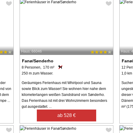
Haus: 66046
Haus: 
Fanø/Sønderho
Fanø
8 Personen, 170 m²
12 Per
250 m zum Wasser.
1,0 km
 der
Geräumiges Ferienhaus mit Whirlpool und Sauna
Suchen
ind von
sowie Blick zum Wasser! Sie wohnen hier nahe dem
ungest
it dem
kilometerlangen weißen Sandstrand von Sønderho.
dieser
pe ...
Das Ferienhaus ist mit drei Wohnzimmern besonders
Dänema
gut ausgestattet. ...
m² (175 
ab 528 €