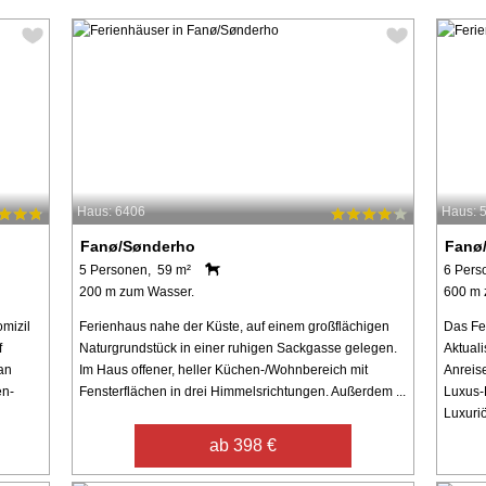
Haus: 6406
Haus: 
Fanø/Sønderho
Fanø
5 Personen, 59 m²
6 Pers
200 m zum Wasser.
600 m 
mizil
Ferienhaus nahe der Küste, auf einem großflächigen
Das Fe
f
Naturgrundstück in einer ruhigen Sackgasse gelegen.
Aktual
an
Im Haus offener, heller Küchen-/Wohnbereich mit
Anreis
en-
Fensterflächen in drei Himmelsrichtungen. Außerdem ...
Luxus-
Luxuriö
ab 398 €