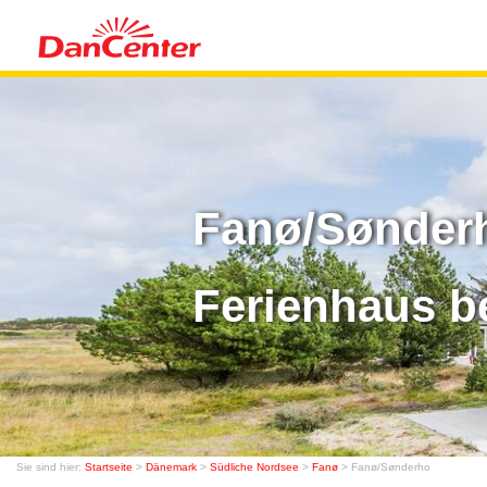
Fanø/Sønderh
Ferienhaus b
Sie sind hier:
Startseite
>
Dänemark
>
Südliche Nordsee
>
Fanø
> Fanø/Sønderho