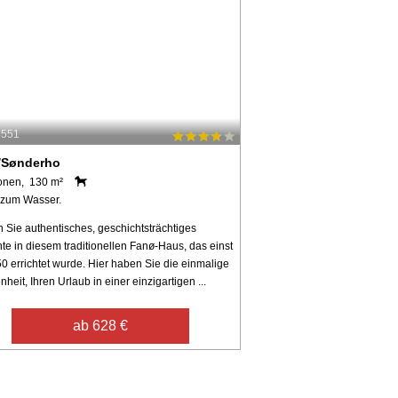
4551
/Sønderho
onen, 130 m²
 zum Wasser.
 Sie authentisches, geschichtsträchtiges
te in diesem traditionellen Fanø-Haus, das einst
0 errichtet wurde. Hier haben Sie die einmalige
heit, Ihren Urlaub in einer einzigartigen ...
ab 628 €