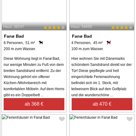
Haus: 38247
Haus: 54656
Fanø Bad
Fanø Bad
6 Personen, 51 m²
4 Personen, 45 m²
200 m zum Wasser.
100 m zum Wasser.
Diese Wohnung liegt in Fanø Bad,
Hier wohnen Sie mit Dänemarks
nur wenige Minuten zu Fuß von dem
schönstem Sandstrand direkt vor der
breiten Sandstrand entfernt. Zu der
Tür! Diese gepflegte und hell
Wohnung gehört ein offener
eingerichtete Ferienwohnung
Küchen-/Wohnbereich mit
befindet sich im 1. Stock, mit
komfortablen Möbeln. Auf dem Hems
teilweisem Blick auf den Golfplatz
gibt es ein Doppelbett ...
und die wunderschöne ...
ab 368 €
ab 470 €