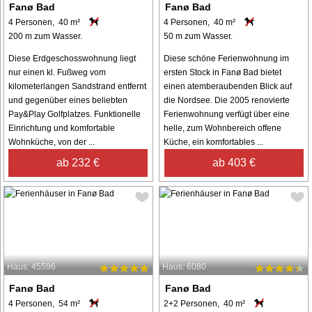
Fanø Bad
Fanø Bad
4 Personen, 40 m²
4 Personen, 40 m²
200 m zum Wasser.
50 m zum Wasser.
Diese Erdgeschosswohnung liegt
Diese schöne Ferienwohnung im
nur einen kl. Fußweg vom
ersten Stock in Fanø Bad bietet
kilometerlangen Sandstrand entfernt
einen atemberaubenden Blick auf
und gegenüber eines beliebten
die Nordsee. Die 2005 renovierte
Pay&Play Golfplatzes. Funktionelle
Ferienwohnung verfügt über eine
Einrichtung und komfortable
helle, zum Wohnbereich offene
Wohnküche, von der ...
Küche, ein komfortables ...
ab 232 €
ab 403 €
Haus: 45596
Haus: 6080
Fanø Bad
Fanø Bad
4 Personen, 54 m²
2+2 Personen, 40 m²