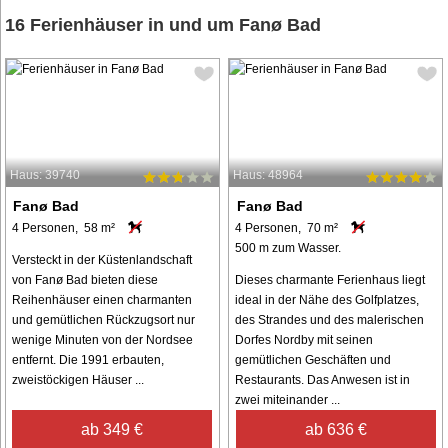
16 Ferienhäuser in und um Fanø Bad
Haus: 39740
Haus: 48964
Fanø Bad
Fanø Bad
4 Personen, 58 m²
4 Personen, 70 m²
500 m zum Wasser.
Versteckt in der Küstenlandschaft
von Fanø Bad bieten diese
Dieses charmante Ferienhaus liegt
Reihenhäuser einen charmanten
ideal in der Nähe des Golfplatzes,
und gemütlichen Rückzugsort nur
des Strandes und des malerischen
wenige Minuten von der Nordsee
Dorfes Nordby mit seinen
entfernt. Die 1991 erbauten,
gemütlichen Geschäften und
zweistöckigen Häuser ...
Restaurants. Das Anwesen ist in
zwei miteinander ...
ab 349 €
ab 636 €