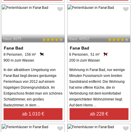
Haus: 6075
Haus: 40552
Fanø Bad
Fanø Bad
8 Personen, 156 m²
6 Personen, 51 m²
900 m zum Wasser.
200 m zum Wasser.
In der attraktiven Umgebung von
Wohnung in Fanø Bad, nur wenige
Fanø Bad liegt dieses geräumige
Minuten Fussmarsch vom breiten
Ferienhaus von 2012 auf einem
Sandstrand entfernt. Die Wohnung
hügeligen Dünengrundstück. Im
hat eine offene Küche, die in
Erdgeschoss findet man ein schönes
Verbindung mit dem komfortabel
Schlafzimmer, ein großes
eingerichteten Wohnzimmer liegt.
Badezimmer, in dem ...
Auf dem Hems ...
ab 1.010 €
ab 228 €