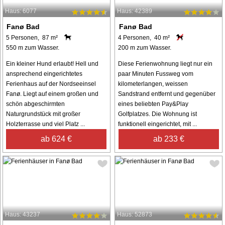
Haus: 6077
Haus: 42389
Fanø Bad
Fanø Bad
5 Personen, 87 m²
4 Personen, 40 m²
550 m zum Wasser.
200 m zum Wasser.
Ein kleiner Hund erlaubt! Hell und
Diese Ferienwohnung liegt nur ein
ansprechend eingerichtetes
paar Minuten Fussweg vom
Ferienhaus auf der Nordseeinsel
kilometerlangen, weissen
Fanø. Liegt auf einem großen und
Sandstrand entfernt und gegenüber
schön abgeschirmten
eines beliebten Pay&Play
Naturgrundstück mit großer
Golfplatzes. Die Wohnung ist
Holzterrasse und viel Platz ...
funktionell eingerichtet, mit ...
ab 624 €
ab 233 €
Haus: 43237
Haus: 52873