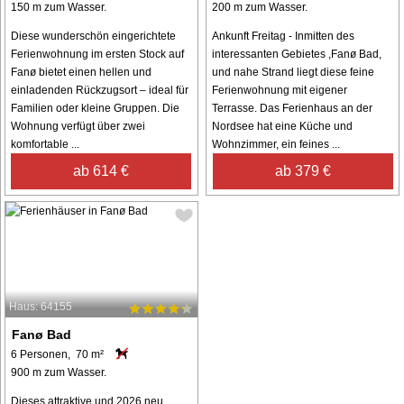
150 m zum Wasser.
200 m zum Wasser.
Diese wunderschön eingerichtete
Ankunft Freitag - Inmitten des
Ferienwohnung im ersten Stock auf
interessanten Gebietes ,Fanø Bad,
Fanø bietet einen hellen und
und nahe Strand liegt diese feine
einladenden Rückzugsort – ideal für
Ferienwohnung mit eigener
Familien oder kleine Gruppen. Die
Terrasse. Das Ferienhaus an der
Wohnung verfügt über zwei
Nordsee hat eine Küche und
komfortable ...
Wohnzimmer, ein feines ...
ab 614 €
ab 379 €
Haus: 64155
Fanø Bad
6 Personen, 70 m²
900 m zum Wasser.
Dieses attraktive und 2026 neu