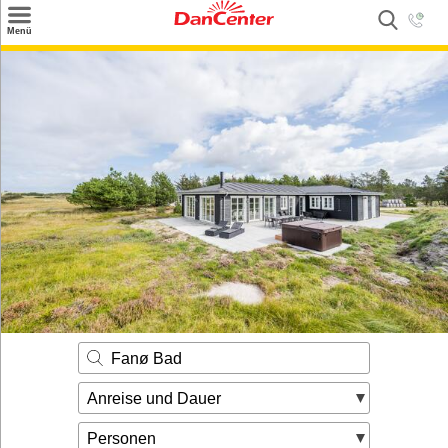
×
Menü
Suchen
Urlaubsziele
Weitere Urlaubsziele
Angebote
Inspiration
Kontakt
Gut zu wissen
Login
Fanø Bad
Anreise und Dauer
Personen