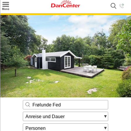
×
Menü
Suchen
Urlaubsziele
Weitere Urlaubsziele
Angebote
Inspiration
Kontakt
Gut zu wissen
Login
Frølunde Fed
Anreise und Dauer
Personen