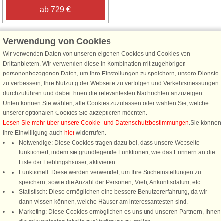
ab 729 €
Verwendung von Cookies
Wir verwenden Daten von unseren eigenen Cookies und Cookies von
Schließen Sie sich 100.000 Ferienhaus-Fans an
Drittanbietern. Wir verwenden diese in Kombination mit zugehörigen
personenbezogenen Daten, um Ihre Einstellungen zu speichern, unsere Dienste
Erhalten Sie einen
Willkommensgutschein von 25 €
für Ihren nächsten
zu verbessern, Ihre Nutzung der Webseite zu verfolgen und Verkehrsmessungen
Ferienhausurlaub - melden Sie sich einfach für den DanCenter Newsletter
durchzuführen und dabei Ihnen die relevantesten Nachrichten anzuzeigen.
an. Verpassen Sie nie wieder exklusive Angebote, Gewinnspiele und
Unten können Sie wählen, alle Cookies zuzulassen oder wählen Sie, welche
Urlaubstipps!
unserer optionalen Cookies Sie akzeptieren möchten.
Lesen Sie mehr über unsere Cookie- und Datenschutzbestimmungen
.Sie können
Ihre Einwilligung auch
hier
widerrufen.
Notwendige: Diese Cookies tragen dazu bei, dass unsere Webseite
funktioniert, indem sie grundlegende Funktionen, wie das Erinnern an die
Newsletter abonnieren
Liste der Lieblingshäuser, aktivieren.
Funktionell: Diese werden verwendet, um Ihre Sucheinstellungen zu
speichern, sowie die Anzahl der Personen, Vieh, Ankunftsdatum, etc.
Statistisch: Diese ermöglichen eine bessere Benutzererfahrung, da wir
dann wissen können, welche Häuser am interessantesten sind.
Folgen Sie uns:
Marketing: Diese Cookies ermöglichen es uns und unseren Partnern, Ihnen