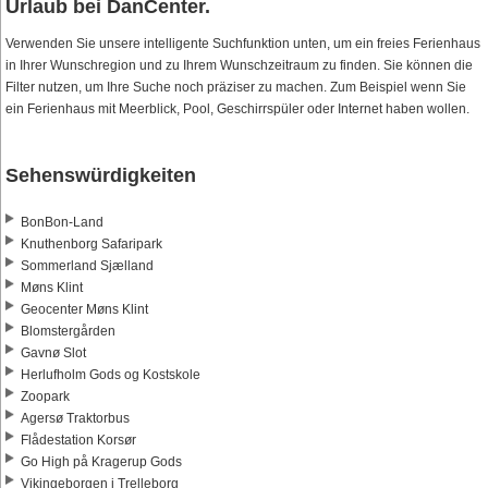
Urlaub bei DanCenter.
Verwenden Sie unsere intelligente Suchfunktion unten, um ein freies Ferienhaus
in Ihrer Wunschregion und zu Ihrem Wunschzeitraum zu finden. Sie können die
Filter nutzen, um Ihre Suche noch präziser zu machen. Zum Beispiel wenn Sie
ein Ferienhaus mit Meerblick, Pool, Geschirrspüler oder Internet haben wollen.
Sehenswürdigkeiten
BonBon-Land
Knuthenborg Safaripark
Sommerland Sjælland
Møns Klint
Geocenter Møns Klint
Blomstergården
Gavnø Slot
Herlufholm Gods og Kostskole
Zoopark
Agersø Traktorbus
Flådestation Korsør
Go High på Kragerup Gods
Vikingeborgen i Trelleborg