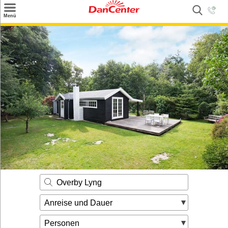
×
Menü
Suchen
Urlaubsziele
Weitere Urlaubsziele
Angebote
Inspiration
Kontakt
Gut zu wissen
Login
Overby Lyng
Anreise und Dauer
Personen