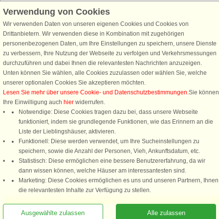
Verwendung von Cookies
Wir verwenden Daten von unseren eigenen Cookies und Cookies von
Schließen Sie sich 100.000 Ferienhaus-Fans an
Drittanbietern. Wir verwenden diese in Kombination mit zugehörigen
personenbezogenen Daten, um Ihre Einstellungen zu speichern, unsere Dienste
Erhalten Sie einen
Willkommensgutschein von 25 €
für Ihren nächsten
zu verbessern, Ihre Nutzung der Webseite zu verfolgen und Verkehrsmessungen
Ferienhausurlaub - melden Sie sich einfach für den DanCenter Newsletter
durchzuführen und dabei Ihnen die relevantesten Nachrichten anzuzeigen.
an. Verpassen Sie nie wieder exklusive Angebote, Gewinnspiele und
Unten können Sie wählen, alle Cookies zuzulassen oder wählen Sie, welche
Urlaubstipps!
unserer optionalen Cookies Sie akzeptieren möchten.
Lesen Sie mehr über unsere Cookie- und Datenschutzbestimmungen
.Sie können
Ihre Einwilligung auch
hier
widerrufen.
Notwendige: Diese Cookies tragen dazu bei, dass unsere Webseite
funktioniert, indem sie grundlegende Funktionen, wie das Erinnern an die
Newsletter abonnieren
Liste der Lieblingshäuser, aktivieren.
Funktionell: Diese werden verwendet, um Ihre Sucheinstellungen zu
speichern, sowie die Anzahl der Personen, Vieh, Ankunftsdatum, etc.
Statistisch: Diese ermöglichen eine bessere Benutzererfahrung, da wir
dann wissen können, welche Häuser am interessantesten sind.
Folgen Sie uns:
Marketing: Diese Cookies ermöglichen es uns und unseren Partnern, Ihnen
die relevantesten Inhalte zur Verfügung zu stellen.
DanCenter Kundenbewertung
4,1 von 5
basierend auf mehr 135.870 Kundenbewertungen
Ausgewählte zulassen
Alle zulassen