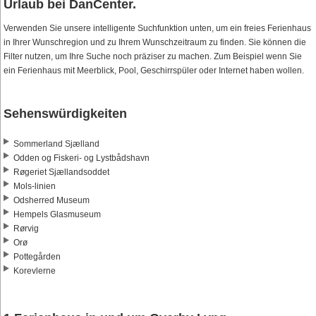
Urlaub bei DanCenter.
Verwenden Sie unsere intelligente Suchfunktion unten, um ein freies Ferienhaus
in Ihrer Wunschregion und zu Ihrem Wunschzeitraum zu finden. Sie können die
Filter nutzen, um Ihre Suche noch präziser zu machen. Zum Beispiel wenn Sie
ein Ferienhaus mit Meerblick, Pool, Geschirrspüler oder Internet haben wollen.
Sehenswürdigkeiten
Sommerland Sjælland
Odden og Fiskeri- og Lystbådshavn
Røgeriet Sjællandsoddet
Mols-linien
Odsherred Museum
Hempels Glasmuseum
Rørvig
Orø
Pottegården
Korevlerne