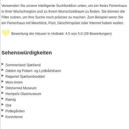
Verwenden Sie unsere intelligente Suchfunktion unten, um ein freies Ferienhaus
in Ihrer Wunschregion und zu Ihrem Wunschzeitraum zu finden. Sie können die
Filter nutzen, um Ihre Suche noch präziser zu machen. Zum Beispiel wenn Sie
ein Ferienhaus mit Meerblick, Pool, Geschirrspüler oder Internet haben wollen.
Bewertung der Häuser in Holbæk: 4.5 von 5.0 (39 Bewertungen)
Sehenswürdigkeiten
Sommerland Sjælland
Odden og Fiskeri- og Lystbådshavn
Røgeriet Sjællandsoddet
Mols-linien
Odsherred Museum
Hempels Glasmuseum
Rørvig
Orø
Pottegården
Korevlerne