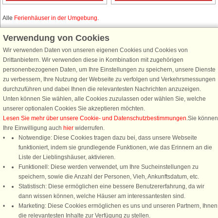
Alle
Ferienhäuser in der Umgebung
.
Verwendung von Cookies
Wir verwenden Daten von unseren eigenen Cookies und Cookies von
Schließen Sie sich 100.000 Ferienhaus-Fans an
Drittanbietern. Wir verwenden diese in Kombination mit zugehörigen
personenbezogenen Daten, um Ihre Einstellungen zu speichern, unsere Dienste
Erhalten Sie einen
Willkommensgutschein von 25 €
für Ihren nächsten
zu verbessern, Ihre Nutzung der Webseite zu verfolgen und Verkehrsmessungen
Ferienhausurlaub - melden Sie sich einfach für den DanCenter Newsletter
durchzuführen und dabei Ihnen die relevantesten Nachrichten anzuzeigen.
an. Verpassen Sie nie wieder exklusive Angebote, Gewinnspiele und
Unten können Sie wählen, alle Cookies zuzulassen oder wählen Sie, welche
Urlaubstipps!
unserer optionalen Cookies Sie akzeptieren möchten.
Lesen Sie mehr über unsere Cookie- und Datenschutzbestimmungen
.Sie können
Ihre Einwilligung auch
hier
widerrufen.
Notwendige: Diese Cookies tragen dazu bei, dass unsere Webseite
funktioniert, indem sie grundlegende Funktionen, wie das Erinnern an die
Newsletter abonnieren
Liste der Lieblingshäuser, aktivieren.
Funktionell: Diese werden verwendet, um Ihre Sucheinstellungen zu
speichern, sowie die Anzahl der Personen, Vieh, Ankunftsdatum, etc.
Statistisch: Diese ermöglichen eine bessere Benutzererfahrung, da wir
dann wissen können, welche Häuser am interessantesten sind.
Folgen Sie uns:
Marketing: Diese Cookies ermöglichen es uns und unseren Partnern, Ihnen
Rufen Sie an, um zu buchen
die relevantesten Inhalte zur Verfügung zu stellen.
DanCenter Kundenbewertung