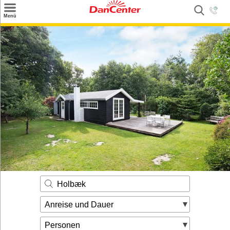
×
Menü
Suchen
Urlaubsziele
Weitere Urlaubsziele
Angebote
Inspiration
Kontakt
Gut zu wissen
Login
Holbæk
Anreise und Dauer
Personen