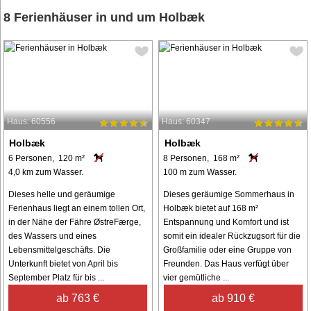
8 Ferienhäuser in und um Holbæk
Haus: 60556
Haus: 60347
Holbæk
Holbæk
6 Personen, 120 m²
8 Personen, 168 m²
4,0 km zum Wasser.
100 m zum Wasser.
Dieses helle und geräumige
Dieses geräumige Sommerhaus in
Ferienhaus liegt an einem tollen Ort,
Holbæk bietet auf 168 m²
in der Nähe der Fähre ØstreFærge,
Entspannung und Komfort und ist
des Wassers und eines
somit ein idealer Rückzugsort für die
Lebensmittelgeschäfts. Die
Großfamilie oder eine Gruppe von
Unterkunft bietet von April bis
Freunden. Das Haus verfügt über
September Platz für bis ...
vier gemütliche ...
ab 763 €
ab 910 €