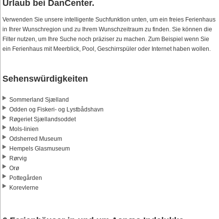
Urlaub bei DanCenter.
Verwenden Sie unsere intelligente Suchfunktion unten, um ein freies Ferienhaus
in Ihrer Wunschregion und zu Ihrem Wunschzeitraum zu finden. Sie können die
Filter nutzen, um Ihre Suche noch präziser zu machen. Zum Beispiel wenn Sie
ein Ferienhaus mit Meerblick, Pool, Geschirrspüler oder Internet haben wollen.
Sehenswürdigkeiten
Sommerland Sjælland
Odden og Fiskeri- og Lystbådshavn
Røgeriet Sjællandsoddet
Mols-linien
Odsherred Museum
Hempels Glasmuseum
Rørvig
Orø
Pottegården
Korevlerne