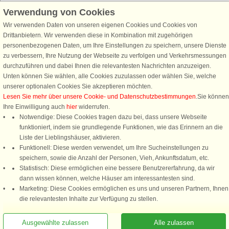
Verwendung von Cookies
Wir verwenden Daten von unseren eigenen Cookies und Cookies von
Schließen Sie sich 100.000 Ferienhaus-Fans an
Drittanbietern. Wir verwenden diese in Kombination mit zugehörigen
personenbezogenen Daten, um Ihre Einstellungen zu speichern, unsere Dienste
Erhalten Sie einen
Willkommensgutschein von 25 €
für Ihren nächsten
zu verbessern, Ihre Nutzung der Webseite zu verfolgen und Verkehrsmessungen
Ferienhausurlaub - melden Sie sich einfach für den DanCenter Newsletter
durchzuführen und dabei Ihnen die relevantesten Nachrichten anzuzeigen.
an. Verpassen Sie nie wieder exklusive Angebote, Gewinnspiele und
Unten können Sie wählen, alle Cookies zuzulassen oder wählen Sie, welche
Urlaubstipps!
unserer optionalen Cookies Sie akzeptieren möchten.
Lesen Sie mehr über unsere Cookie- und Datenschutzbestimmungen
.Sie können
Ihre Einwilligung auch
hier
widerrufen.
Notwendige: Diese Cookies tragen dazu bei, dass unsere Webseite
funktioniert, indem sie grundlegende Funktionen, wie das Erinnern an die
Newsletter abonnieren
Liste der Lieblingshäuser, aktivieren.
Funktionell: Diese werden verwendet, um Ihre Sucheinstellungen zu
speichern, sowie die Anzahl der Personen, Vieh, Ankunftsdatum, etc.
Statistisch: Diese ermöglichen eine bessere Benutzererfahrung, da wir
dann wissen können, welche Häuser am interessantesten sind.
Folgen Sie uns:
Marketing: Diese Cookies ermöglichen es uns und unseren Partnern, Ihnen
Rufen Sie an, um zu buchen
die relevantesten Inhalte zur Verfügung zu stellen.
DanCenter Kundenbewertung
4,1 von 5
basierend auf mehr 135.870 Kundenbewertungen
Ausgewählte zulassen
Alle zulassen