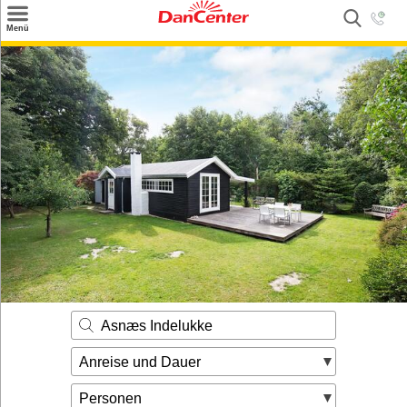
×
Menü
Suchen
Urlaubsziele
Weitere Urlaubsziele
Angebote
Inspiration
Kontakt
Gut zu wissen
Login
Asnæs Indelukke
Anreise und Dauer
Personen