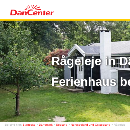
Rågeleje in 
Ferienhaus b
Sie sind hier:
Startseite
>
Dänemark
>
Seeland
>
Nordseeland und Ostseeland
> Rågeleje