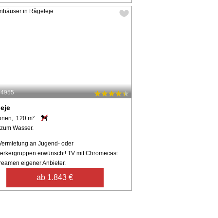
54955
eje
onen, 120 m²
 zum Wasser.
Vermietung an Jugend- oder
rkergruppen erwünscht! TV mit Chromecast
reamen eigener Anbieter.
ab 1.843 €