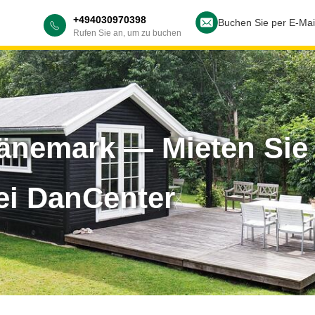
+494030970398
Buchen Sie per E-Mai
Rufen Sie an, um zu buchen
Dänemark — Mieten Sie 
ei DanCenter