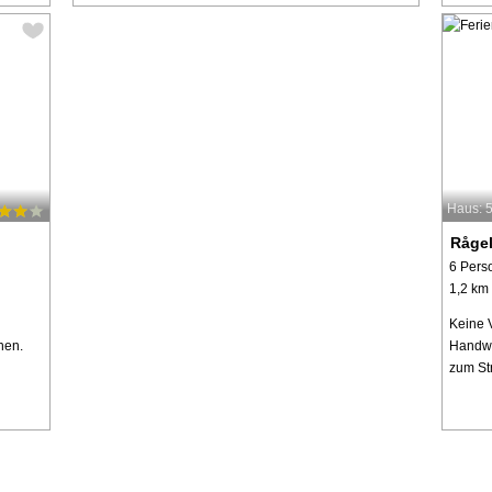
Haus: 
Rågel
6 Pers
1,2 km
Keine 
nen.
Handwe
zum St