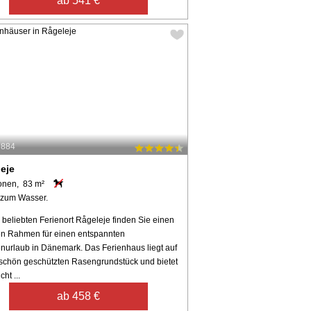
ab 541 €
7884
eje
onen, 83 m²
 zum Wasser.
 beliebten Ferienort Rågeleje finden Sie einen
n Rahmen für einen entspannten
enurlaub in Dänemark. Das Ferienhaus liegt auf
schön geschützten Rasengrundstück und bietet
cht ...
ab 458 €