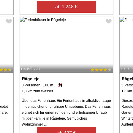
ab 1.248 €
Haus: 8793
Haus: 
Rågeleje
Rågel
8 Personen, 100 m²
5 Pers
1,8 km zum Wasser.
1,3 km
Über das Ferienhaus Ein Ferienhaus in attraktiver Lage
Dieses
ietet
in gemütlicher und ruhiger Umgebung. Das Ferienhaus
Ragele
häre.
eignet sich für einen ruhigen und erholsamen Urlaub
Garten
mit der Familie in Rågeleje. Gemütliches
Winter
Wohnzimmer ...
Außenbe