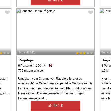
ab 427 €
Haus: 48341
Haus: 
Rågeleje
Rågel
6 Personen, 160 m²
4 Pers
775 m zum Wasser.
1,5 km
kurzen
Umgeben vom Charme von Rågeleje ist dieses
Hier im
s
wunderschöne Ferienhaus der perfekte Rückzugsort für
schöne
s
Familien und Freunde, die Komfort, Platz und Spaß am
Famili
 an ...
Meer suchen. Das Anwesen liegt in einer ruhigen
einem 
Ferienhausgegend ...
eine lei
ab 581 €