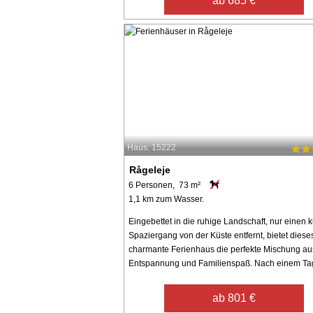
ab 685 €
Haus: 15222
Rågeleje
6 Personen, 73 m²
1,1 km zum Wasser.
Eingebettet in die ruhige Landschaft, nur einen 
Spaziergang von der Küste entfernt, bietet diese
charmante Ferienhaus die perfekte Mischung au
Entspannung und Familienspaß. Nach einem Tag,
ab 801 €