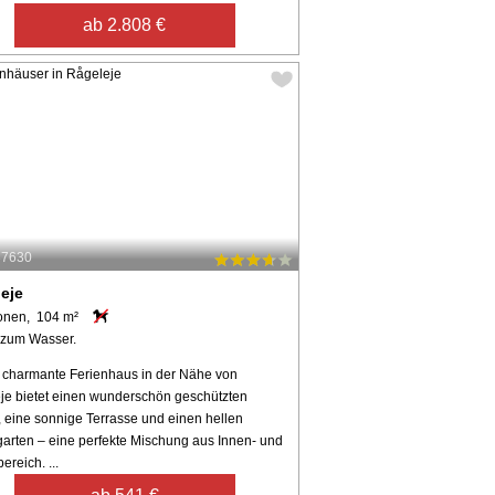
ab 2.808 €
37630
eje
onen, 104 m²
 zum Wasser.
 charmante Ferienhaus in der Nähe von
je bietet einen wunderschön geschützten
, eine sonnige Terrasse und einen hellen
garten – eine perfekte Mischung aus Innen- und
reich. ...