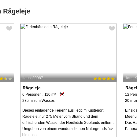
m Rågeleje
Haus: 30987
Haus: 
Rågeleje
Rågel
6 Personen, 110 m²
12 Per
275 m zum Wasser.
20 m z
Dieses einladende Ferienhaus liegt im Küstenort
Einziga
Rageleje, nur 275 Meter vom Strand und dem
Meer u
erfrischenden Wasser der Nordküste Seelands entfernt.
Das Ha
Umgeben von einem wunderschönen Naturgrundstück
Panora
bietet es ...