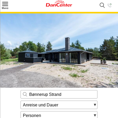
×
Menü
Suchen
Urlaubsziele
Weitere Urlaubsziele
Angebote
Inspiration
Kontakt
Gut zu wissen
Login
Bønnerup Strand
Anreise und Dauer
Personen