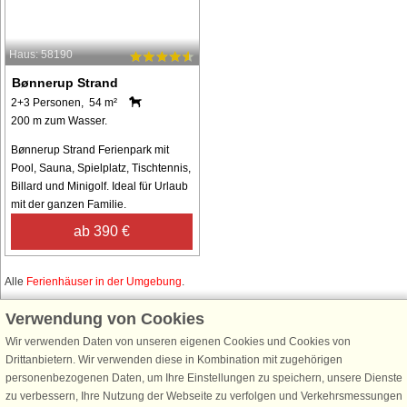
Haus: 58190
Bønnerup Strand
2+3 Personen, 54 m²
200 m zum Wasser.
Bønnerup Strand Ferienpark mit
Pool, Sauna, Spielplatz, Tischtennis,
Billard und Minigolf. Ideal für Urlaub
mit der ganzen Familie.
ab 390 €
Alle
Ferienhäuser in der Umgebung
.
Verwendung von Cookies
Wir verwenden Daten von unseren eigenen Cookies und Cookies von
Schließen Sie sich 100.000 Ferienhaus-Fans an
Drittanbietern. Wir verwenden diese in Kombination mit zugehörigen
personenbezogenen Daten, um Ihre Einstellungen zu speichern, unsere Dienste
Erhalten Sie einen
Willkommensgutschein von 25 €
für Ihren nächsten
zu verbessern, Ihre Nutzung der Webseite zu verfolgen und Verkehrsmessungen
Ferienhausurlaub - melden Sie sich einfach für den DanCenter Newsletter