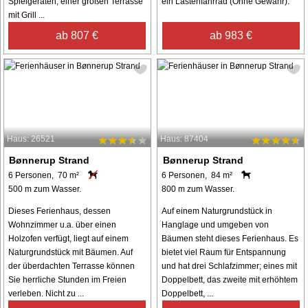
Spielgeräten, einer großen Terrasse
ein Lastenfahrrad (Ohne Gewähr).
mit Grill ...
ab 807 €
ab 983 €
Haus: 26521
Haus: 87404
Bønnerup Strand
Bønnerup Strand
6 Personen, 70 m²
6 Personen, 84 m²
500 m zum Wasser.
800 m zum Wasser.
Dieses Ferienhaus, dessen
Auf einem Naturgrundstück in
Wohnzimmer u.a. über einen
Hanglage und umgeben von
Holzofen verfügt, liegt auf einem
Bäumen steht dieses Ferienhaus. Es
Naturgrundstück mit Bäumen. Auf
bietet viel Raum für Entspannung
der überdachten Terrasse können
und hat drei Schlafzimmer; eines mit
Sie herrliche Stunden im Freien
Doppelbett, das zweite mit erhöhtem
verleben. Nicht zu ...
Doppelbett, ...