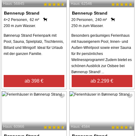
Haus: 56845
Haus: 62546
Bønnerup Strand
Bønnerup Strand
4+2 Personen, 62 m²
20 Personen, 240 m²
200 m zum Wasser.
250 m zum Wasser.
Bønnerup Strand Ferienpark mit
Besonders geräumiges Ferienhaus
Pool, Sauna, Spielplatz, Tischtennis,
mit hauseigenem Pool, Innen- und
Billard und Minigolf. Ideal für Urlaub
Außen-Whirlpool sowie einer Sauna
mit der ganzen Familie.
für Ihr persönliches
Wellnessprogramm! Zudem bietet es
schönen Ausblick zur Ostsee bei
Bønnerup Strand! ...
ab 398 €
ab 2.299 €
Haus: 60966
Haus: 4584
Bønnerup Strand
Bønnerup Strand