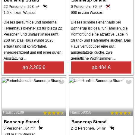
22 Personen, 268 m²
6 Personen, 70 m²
1,0 km zum Wasser.
600 m zum Wasser.
Dieses geräumige und moderne
Dieses schöne Ferienhaus bei
Ferienhaus bietet Platz für bis zu 22
Bønnerup ist ideal für Familien, die
Personen und umfasst insgesamt
Komfort und eine attraktive Lage in
268 m². Das Haus wurde 2025
Strand- und Hafennähe suchen. Das
erbaut und ist komfortabel,
Haus verfügt über eine gut
energieeffizient und mit einer guten
ausgestattete Küche, zwei
Ausstattung ...
gemütliche Wohnzimmer ...
ab 2.266 €
ab 484 €
Haus: 58189
Haus: 58358
Bønnerup Strand
Bønnerup Strand
6 Personen, 84 m²
2+2 Personen, 54 m²
500 m zum Wasser.