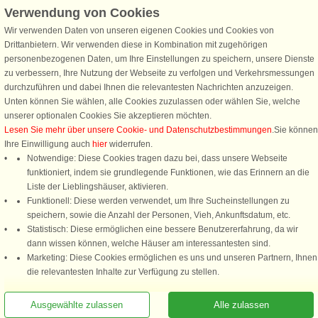
Verwendung von Cookies
Wir verwenden Daten von unseren eigenen Cookies und Cookies von
Schließen Sie sich 100.000 Ferienhaus-Fans an
Drittanbietern. Wir verwenden diese in Kombination mit zugehörigen
personenbezogenen Daten, um Ihre Einstellungen zu speichern, unsere Dienste
Erhalten Sie einen
Willkommensgutschein von 25 €
für Ihren nächsten
zu verbessern, Ihre Nutzung der Webseite zu verfolgen und Verkehrsmessungen
Ferienhausurlaub - melden Sie sich einfach für den DanCenter Newsletter
durchzuführen und dabei Ihnen die relevantesten Nachrichten anzuzeigen.
an. Verpassen Sie nie wieder exklusive Angebote, Gewinnspiele und
Unten können Sie wählen, alle Cookies zuzulassen oder wählen Sie, welche
Urlaubstipps!
unserer optionalen Cookies Sie akzeptieren möchten.
Lesen Sie mehr über unsere Cookie- und Datenschutzbestimmungen
.Sie können
Ihre Einwilligung auch
hier
widerrufen.
Notwendige: Diese Cookies tragen dazu bei, dass unsere Webseite
funktioniert, indem sie grundlegende Funktionen, wie das Erinnern an die
Newsletter abonnieren
Liste der Lieblingshäuser, aktivieren.
Funktionell: Diese werden verwendet, um Ihre Sucheinstellungen zu
speichern, sowie die Anzahl der Personen, Vieh, Ankunftsdatum, etc.
Statistisch: Diese ermöglichen eine bessere Benutzererfahrung, da wir
dann wissen können, welche Häuser am interessantesten sind.
Folgen Sie uns:
Marketing: Diese Cookies ermöglichen es uns und unseren Partnern, Ihnen
Rufen Sie an, um zu buchen
die relevantesten Inhalte zur Verfügung zu stellen.
DanCenter Kundenbewertung
4,1 von 5
basierend auf mehr 135.870 Kundenbewertungen
Ausgewählte zulassen
Alle zulassen