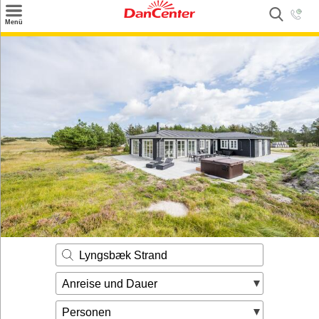
×
Menü
Suchen
Urlaubsziele
Weitere Urlaubsziele
Angebote
Inspiration
Kontakt
Gut zu wissen
Login
Lyngsbæk Strand
Anreise und Dauer
Personen