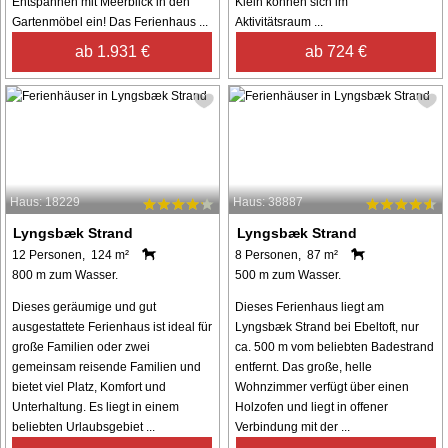
Entspannen mit Meerblick in den
Klein können sich im
Gartenmöbel ein! Das Ferienhaus ...
Aktivitätsraum ...
ab 1.931 €
ab 724 €
Haus: 18229
Haus: 38887
Lyngsbæk Strand
Lyngsbæk Strand
12 Personen, 124 m²
8 Personen, 87 m²
800 m zum Wasser.
500 m zum Wasser.
Dieses geräumige und gut
Dieses Ferienhaus liegt am
ausgestattete Ferienhaus ist ideal für
Lyngsbæk Strand bei Ebeltoft, nur
große Familien oder zwei
ca. 500 m vom beliebten Badestrand
gemeinsam reisende Familien und
entfernt. Das große, helle
bietet viel Platz, Komfort und
Wohnzimmer verfügt über einen
Unterhaltung. Es liegt in einem
Holzofen und liegt in offener
beliebten Urlaubsgebiet ...
Verbindung mit der ...