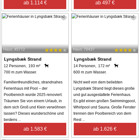
ab 1.114 €
ab 497 €
Haus: 45772
Haus: 70437
Lyngsbæk Strand
Lyngsbæk Strand
12 Personen, 193 m²
14 Personen, 172 m²
700 m zum Wasser.
600 m zum Wasser.
Familienfreundliches, strandnahes
Nicht weit von dem beliebten
Ferienhaus mit Pool – der
Lyngsbæk Strand liegt dieses große
Poolbereich wurde 2025 renoviert.
und gut ausgestattete Ferienhaus.
Träumen Sie von einem Urlaub, in
Es gibt einen großen Swimmingpool,
dem sich Groß und Klein verwöhnen
Whirlpool und Sauna. Große Fenster
lassen? Dieses wunderschöne und
trennen den Poolbereich von dem
bestens ...
Rest ...
ab 1.583 €
ab 1.626 €