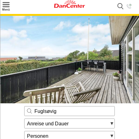
×
Menü
Suchen
Urlaubsziele
Weitere Urlaubsziele
Angebote
Inspiration
Kontakt
Gut zu wissen
Login
Fuglsøvig
Anreise und Dauer
Personen