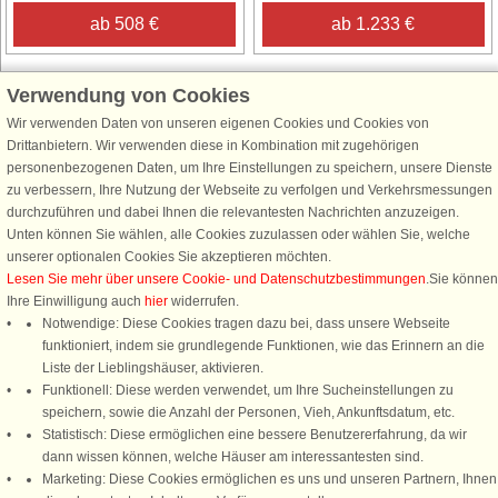
ab 508 €
ab 1.233 €
Verwendung von Cookies
Wir verwenden Daten von unseren eigenen Cookies und Cookies von
Schließen Sie sich 100.000 Ferienhaus-Fans an
Drittanbietern. Wir verwenden diese in Kombination mit zugehörigen
personenbezogenen Daten, um Ihre Einstellungen zu speichern, unsere Dienste
Erhalten Sie einen
Willkommensgutschein von 25 €
für Ihren nächsten
zu verbessern, Ihre Nutzung der Webseite zu verfolgen und Verkehrsmessungen
Ferienhausurlaub - melden Sie sich einfach für den DanCenter Newsletter
durchzuführen und dabei Ihnen die relevantesten Nachrichten anzuzeigen.
an. Verpassen Sie nie wieder exklusive Angebote, Gewinnspiele und
Unten können Sie wählen, alle Cookies zuzulassen oder wählen Sie, welche
Urlaubstipps!
unserer optionalen Cookies Sie akzeptieren möchten.
Lesen Sie mehr über unsere Cookie- und Datenschutzbestimmungen
.Sie können
Ihre Einwilligung auch
hier
widerrufen.
Notwendige: Diese Cookies tragen dazu bei, dass unsere Webseite
funktioniert, indem sie grundlegende Funktionen, wie das Erinnern an die
Newsletter abonnieren
Liste der Lieblingshäuser, aktivieren.
Funktionell: Diese werden verwendet, um Ihre Sucheinstellungen zu
speichern, sowie die Anzahl der Personen, Vieh, Ankunftsdatum, etc.
Statistisch: Diese ermöglichen eine bessere Benutzererfahrung, da wir
dann wissen können, welche Häuser am interessantesten sind.
Folgen Sie uns:
Marketing: Diese Cookies ermöglichen es uns und unseren Partnern, Ihnen
Rufen Sie an, um zu buchen