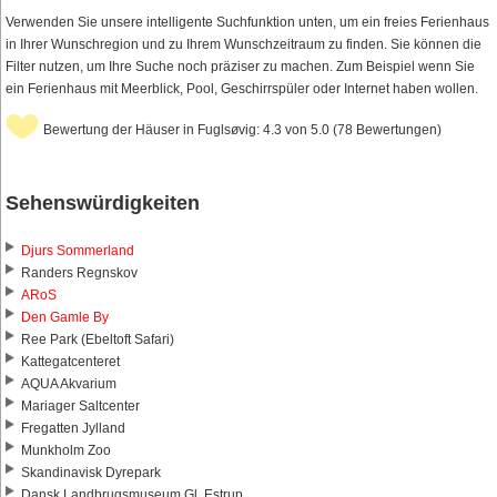
Verwenden Sie unsere intelligente Suchfunktion unten, um ein freies Ferienhaus
in Ihrer Wunschregion und zu Ihrem Wunschzeitraum zu finden. Sie können die
Filter nutzen, um Ihre Suche noch präziser zu machen. Zum Beispiel wenn Sie
ein Ferienhaus mit Meerblick, Pool, Geschirrspüler oder Internet haben wollen.
Bewertung der Häuser in Fuglsøvig: 4.3 von 5.0 (78 Bewertungen)
Sehenswürdigkeiten
Djurs Sommerland
Randers Regnskov
ARoS
Den Gamle By
Ree Park (Ebeltoft Safari)
Kattegatcenteret
AQUA Akvarium
Mariager Saltcenter
Fregatten Jylland
Munkholm Zoo
Skandinavisk Dyrepark
Dansk Landbrugsmuseum Gl. Estrup