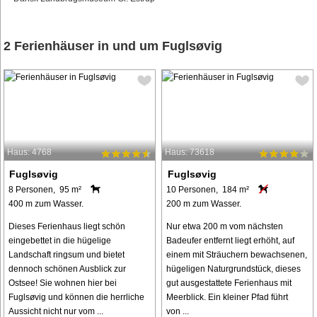
2 Ferienhäuser in und um Fuglsøvig
Haus: 4768
Haus: 73618
Fuglsøvig
Fuglsøvig
8 Personen, 95 m²
10 Personen, 184 m²
400 m zum Wasser.
200 m zum Wasser.
Dieses Ferienhaus liegt schön
Nur etwa 200 m vom nächsten
eingebettet in die hügelige
Badeufer entfernt liegt erhöht, auf
Landschaft ringsum und bietet
einem mit Sträuchern bewachsenen,
dennoch schönen Ausblick zur
hügeligen Naturgrundstück, dieses
Ostsee! Sie wohnen hier bei
gut ausgestattete Ferienhaus mit
Fuglsøvig und können die herrliche
Meerblick. Ein kleiner Pfad führt
Aussicht nicht nur vom ...
von ...