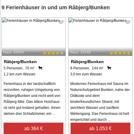
9 Ferienhäuser in und um Råbjerg/Bunken
Haus: 66904
Haus: 33548
Råbjerg/Bunken
Råbjerg/Bunken
5 Personen, 70 m²
8 Personen, 144 m²
1,2 km zum Wasser.
3,0 km zum Wasser.
Ferienhaus in der landschaftlich
Modernes Ferienhaus mit Sauna im
reizvollen, ruhigen Umgebung von
Naturschutzgebiet Bunken, nahe der
Råbjerg/Bunken und nicht weit von
Ostküste und dem
Råbjerg Mile. Das ältere Holzhaus
kinderfreundlichen Strand, mit
ist sehr gut instand gehalten. Innen
seichtem Wasser und sanftem
stehen drei Schlafzimmer, ein ...
Wellengang. Das Ferienhaus ist hell
eingerichtet und durch ...
ab 364 €
ab 1.053 €