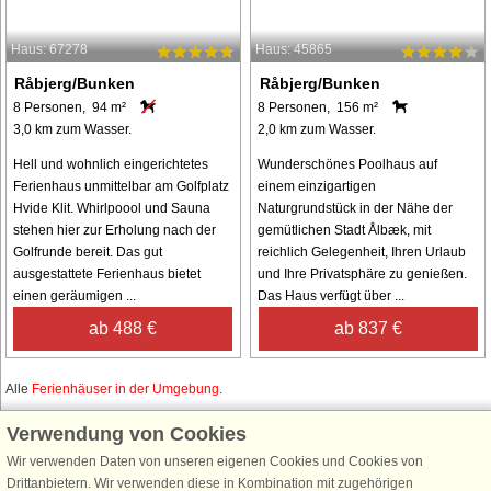
Haus: 67278
Haus: 45865
Råbjerg/Bunken
Råbjerg/Bunken
8 Personen, 94 m²
8 Personen, 156 m²
3,0 km zum Wasser.
2,0 km zum Wasser.
Hell und wohnlich eingerichtetes
Wunderschönes Poolhaus auf
Ferienhaus unmittelbar am Golfplatz
einem einzigartigen
Hvide Klit. Whirlpoool und Sauna
Naturgrundstück in der Nähe der
stehen hier zur Erholung nach der
gemütlichen Stadt Ålbæk, mit
Golfrunde bereit. Das gut
reichlich Gelegenheit, Ihren Urlaub
ausgestattete Ferienhaus bietet
und Ihre Privatsphäre zu genießen.
einen geräumigen ...
Das Haus verfügt über ...
ab 488 €
ab 837 €
Alle
Ferienhäuser in der Umgebung
.
Verwendung von Cookies
Wir verwenden Daten von unseren eigenen Cookies und Cookies von
Schließen Sie sich 100.000 Ferienhaus-Fans an
Drittanbietern. Wir verwenden diese in Kombination mit zugehörigen