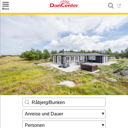
×
Menü
Suchen
Urlaubsziele
Weitere Urlaubsziele
Angebote
Inspiration
Kontakt
Gut zu wissen
Login
Råbjerg/Bunken
Anreise und Dauer
Personen