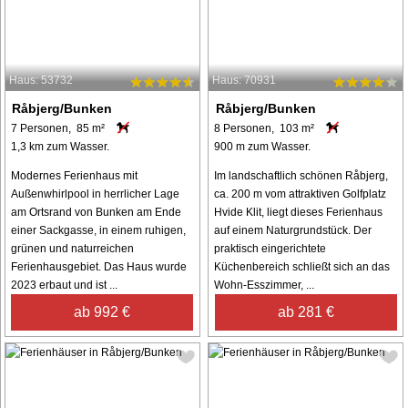
Haus: 53732
Haus: 70931
Råbjerg/Bunken
Råbjerg/Bunken
7 Personen, 85 m²
8 Personen, 103 m²
1,3 km zum Wasser.
900 m zum Wasser.
Modernes Ferienhaus mit
Im landschaftlich schönen Råbjerg,
Außenwhirlpool in herrlicher Lage
ca. 200 m vom attraktiven Golfplatz
am Ortsrand von Bunken am Ende
Hvide Klit, liegt dieses Ferienhaus
einer Sackgasse, in einem ruhigen,
auf einem Naturgrundstück. Der
grünen und naturreichen
praktisch eingerichtete
Ferienhausgebiet. Das Haus wurde
Küchenbereich schließt sich an das
2023 erbaut und ist ...
Wohn-Esszimmer, ...
ab 992 €
ab 281 €