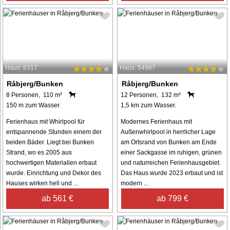
Haus: 6317
Haus: 54967
Råbjerg/Bunken
Råbjerg/Bunken
8 Personen, 110 m²
12 Personen, 132 m²
150 m zum Wasser.
1,5 km zum Wasser.
Ferienhaus mit Whirlpool für
Modernes Ferienhaus mit
entspannende Stunden einem der
Außenwhirlpool in herrlicher Lage
beiden Bäder. Liegt bei Bunken
am Ortsrand von Bunken am Ende
Strand, wo es 2005 aus
einer Sackgasse im ruhigen, grünen
hochwertigen Materialien erbaut
und naturreichen Ferienhausgebiet.
wurde. Einrichtung und Dekor des
Das Haus wurde 2023 erbaut und ist
Hauses wirken hell und ...
modern ...
ab 561 €
ab 799 €