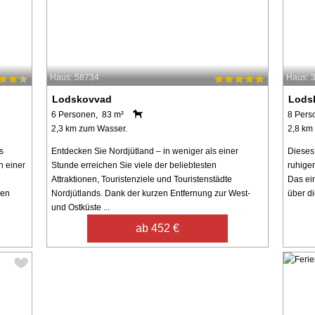
Haus: 58734
Haus: 
Lodskovvad
Lods
6 Personen, 83 m²
8 Pers
2,3 km zum Wasser.
2,8 km
s
Entdecken Sie Nordjütland – in weniger als einer
Dieses
n einer
Stunde erreichen Sie viele der beliebtesten
ruhige
Attraktionen, Touristenziele und Touristenstädte
Das ei
den
Nordjütlands. Dank der kurzen Entfernung zur West-
über di
und Ostküste ...
ab 452 €