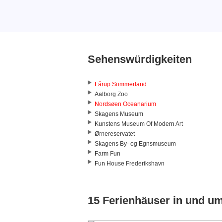
Sehenswürdigkeiten
Fårup Sommerland
Aalborg Zoo
Nordsøen Oceanarium
Skagens Museum
Kunstens Museum Of Modern Art
Ørnereservatet
Skagens By- og Egnsmuseum
Farm Fun
Fun House Frederikshavn
15 Ferienhäuser in und u