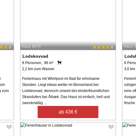
Haus: 8470
Haus: 
Lodskovvad
Lods
8 Personen, 96 m²
6 Pers
2,2 km zum Wasser.
3,0 km
r
Ferienhaus mit Whirlpool im Bad für erholsame
Ferien
Vom
Stunden. Liegt etwas weiter im Binnenland bei
ruhige
ng zum
Lodskovvad, dennoch unweit des kinderfreundlichen
eine o
e
Strandufers bei Ålbæk. Das Haus ist einfach, hell und
Ausgan
zweckmäßig ...
frische 
ab 436 €