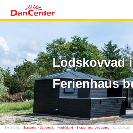
Lodskovvad i
Ferienhaus b
Sie sind hier:
Startseite
>
Dänemark
>
Nordjütland
>
Skagen und Umgebung
> Lodskovvad