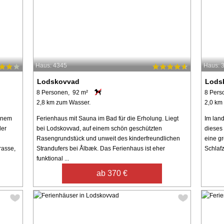
Haus: 4345
Haus: 
Lodskovvad
Lods
8 Personen, 92 m²
8 Pers
2,8 km zum Wasser.
2,0 km
einem
Ferienhaus mit Sauna im Bad für die Erholung. Liegt
Im land
der
bei Lodskovvad, auf einem schön geschützten
dieses 
Rasengrundstück und unweit des kinderfreundlichen
eine g
rasse,
Strandufers bei Ålbæk. Das Ferienhaus ist eher
Schlaf
funktional ...
ab 370 €