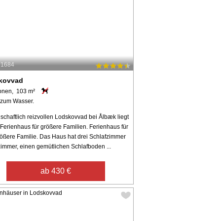
31684
kovvad
onen, 103 m²
 zum Wasser.
schaftlich reizvollen Lodskovvad bei Ålbæk liegt
Ferienhaus für größere Familien. Ferienhaus für
rößere Familie. Das Haus hat drei Schlafzimmer
zimmer, einen gemütlichen Schlafboden ...
ab 430 €