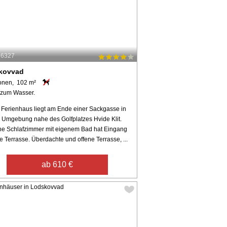
36327
kovvad
onen, 102 m²
 zum Wasser.
 Ferienhaus liegt am Ende einer Sackgasse in
r Umgebung nahe des Golfplatzes Hvide Klit.
ne Schlafzimmer mit eigenem Bad hat Eingang
e Terrasse. Überdachte und offene Terrasse, ...
ab 610 €