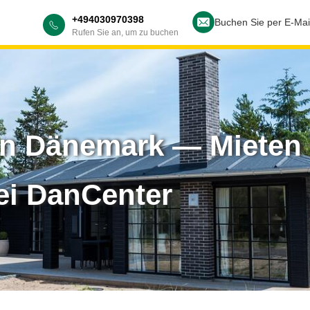
+494030970398
Buchen Sie per E-Mai
Rufen Sie an, um zu buchen
n Dänemark — Mieten 
ei DanCenter