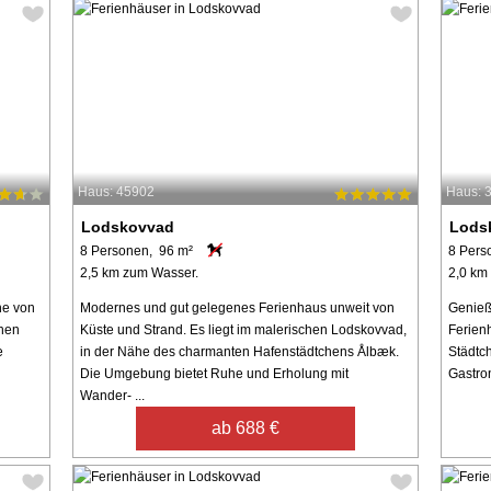
Haus: 45902
Haus: 
Lodskovvad
Lods
8 Personen, 96 m²
8 Pers
2,5 km zum Wasser.
2,0 km
he von
Modernes und gut gelegenes Ferienhaus unweit von
Genieß
hen
Küste und Strand. Es liegt im malerischen Lodskovvad,
Ferien
e
in der Nähe des charmanten Hafenstädtchens Ålbæk.
Städtch
Die Umgebung bietet Ruhe und Erholung mit
Gastro
Wander- ...
ab 688 €