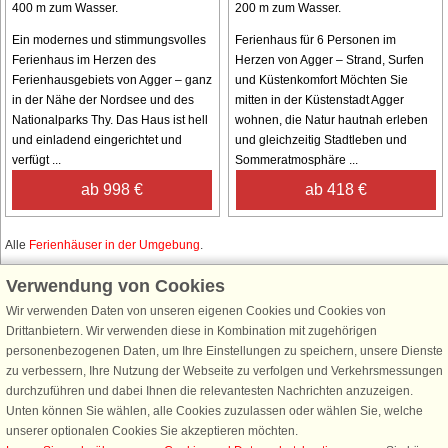
400 m zum Wasser.
200 m zum Wasser.
Ein modernes und stimmungsvolles
Ferienhaus für 6 Personen im
Ferienhaus im Herzen des
Herzen von Agger – Strand, Surfen
Ferienhausgebiets von Agger – ganz
und Küstenkomfort Möchten Sie
in der Nähe der Nordsee und des
mitten in der Küstenstadt Agger
Nationalparks Thy. Das Haus ist hell
wohnen, die Natur hautnah erleben
und einladend eingerichtet und
und gleichzeitig Stadtleben und
verfügt ...
Sommeratmosphäre ...
ab 998 €
ab 418 €
Alle
Ferienhäuser in der Umgebung
.
Verwendung von Cookies
Wir verwenden Daten von unseren eigenen Cookies und Cookies von
Schließen Sie sich 100.000 Ferienhaus-Fans an
Drittanbietern. Wir verwenden diese in Kombination mit zugehörigen
personenbezogenen Daten, um Ihre Einstellungen zu speichern, unsere Dienste
Erhalten Sie einen
Willkommensgutschein von 25 €
für Ihren nächsten
zu verbessern, Ihre Nutzung der Webseite zu verfolgen und Verkehrsmessungen
Ferienhausurlaub - melden Sie sich einfach für den DanCenter Newsletter
durchzuführen und dabei Ihnen die relevantesten Nachrichten anzuzeigen.
an. Verpassen Sie nie wieder exklusive Angebote, Gewinnspiele und
Unten können Sie wählen, alle Cookies zuzulassen oder wählen Sie, welche
Urlaubstipps!
unserer optionalen Cookies Sie akzeptieren möchten.