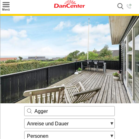
×
Menü
Suchen
Urlaubsziele
Weitere Urlaubsziele
Angebote
Inspiration
Kontakt
Gut zu wissen
Login
Agger
Anreise und Dauer
Personen