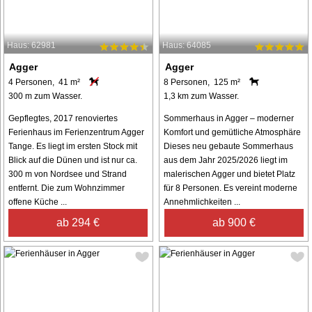
Haus: 62981
Haus: 64085
Agger
Agger
4 Personen, 41 m²
8 Personen, 125 m²
300 m zum Wasser.
1,3 km zum Wasser.
Gepflegtes, 2017 renoviertes
Sommerhaus in Agger – moderner
Ferienhaus im Ferienzentrum Agger
Komfort und gemütliche Atmosphäre
Tange. Es liegt im ersten Stock mit
Dieses neu gebaute Sommerhaus
Blick auf die Dünen und ist nur ca.
aus dem Jahr 2025/2026 liegt im
300 m von Nordsee und Strand
malerischen Agger und bietet Platz
entfernt. Die zum Wohnzimmer
für 8 Personen. Es vereint moderne
offene Küche ...
Annehmlichkeiten ...
ab 294 €
ab 900 €