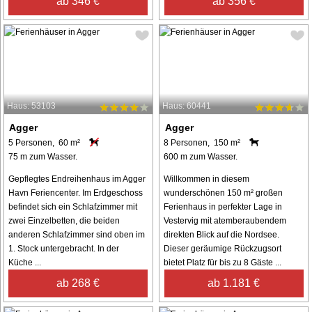
ab 346 €
ab 356 €
Haus: 53103
Haus: 60441
Agger
Agger
5 Personen, 60 m²
8 Personen, 150 m²
75 m zum Wasser.
600 m zum Wasser.
Gepflegtes Endreihenhaus im Agger
Willkommen in diesem
Havn Feriencenter. Im Erdgeschoss
wunderschönen 150 m² großen
befindet sich ein Schlafzimmer mit
Ferienhaus in perfekter Lage in
zwei Einzelbetten, die beiden
Vestervig mit atemberaubendem
anderen Schlafzimmer sind oben im
direkten Blick auf die Nordsee.
1. Stock untergebracht. In der
Dieser geräumige Rückzugsort
Küche ...
bietet Platz für bis zu 8 Gäste ...
ab 268 €
ab 1.181 €