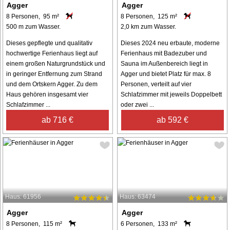
Agger
Agger
8 Personen, 95 m²
8 Personen, 125 m²
500 m zum Wasser.
2,0 km zum Wasser.
Dieses gepflegte und qualitativ
Dieses 2024 neu erbaute, moderne
hochwertige Ferienhaus liegt auf
Ferienhaus mit Badezuber und
einem großen Naturgrundstück und
Sauna im Außenbereich liegt in
in geringer Entfernung zum Strand
Agger und bietet Platz für max. 8
und dem Ortskern Agger. Zu dem
Personen, verteilt auf vier
Haus gehören insgesamt vier
Schlafzimmer mit jeweils Doppelbett
Schlafzimmer ...
oder zwei ...
ab 716 €
ab 592 €
Haus: 61956
Haus: 63474
Agger
Agger
8 Personen, 115 m²
6 Personen, 133 m²