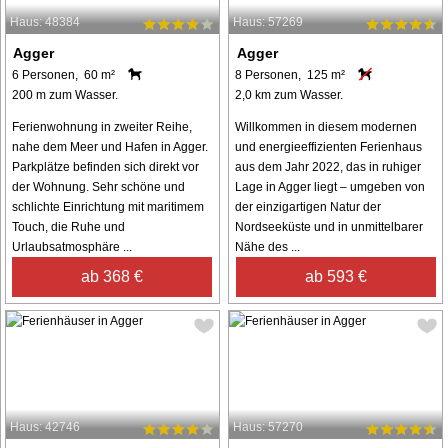
Haus: 48384
Haus: 57269
Agger
Agger
6 Personen, 60 m²
8 Personen, 125 m²
200 m zum Wasser.
2,0 km zum Wasser.
Ferienwohnung in zweiter Reihe,
Willkommen in diesem modernen
nahe dem Meer und Hafen in Agger.
und energieeffizienten Ferienhaus
Parkplätze befinden sich direkt vor
aus dem Jahr 2022, das in ruhiger
der Wohnung. Sehr schöne und
Lage in Agger liegt – umgeben von
schlichte Einrichtung mit maritimem
der einzigartigen Natur der
Touch, die Ruhe und
Nordseeküste und in unmittelbarer
Urlaubsatmosphäre ...
Nähe des ...
ab 368 €
ab 593 €
Haus: 42746
Haus: 57270