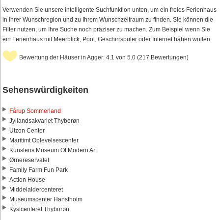
Verwenden Sie unsere intelligente Suchfunktion unten, um ein freies Ferienhaus
in Ihrer Wunschregion und zu Ihrem Wunschzeitraum zu finden. Sie können die
Filter nutzen, um Ihre Suche noch präziser zu machen. Zum Beispiel wenn Sie
ein Ferienhaus mit Meerblick, Pool, Geschirrspüler oder Internet haben wollen.
Bewertung der Häuser in Agger: 4.1 von 5.0 (217 Bewertungen)
Sehenswürdigkeiten
Fårup Sommerland
Jyllandsakvariet Thyborøn
Utzon Center
Maritimt Oplevelsescenter
Kunstens Museum Of Modern Art
Ørnereservatet
Family Farm Fun Park
Action House
Middelaldercenteret
Museumscenter Hanstholm
Kystcenteret Thyborøn