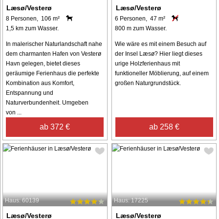
Læsø/Vesterø
Læsø/Vesterø
8 Personen, 106 m²
6 Personen, 47 m²
1,5 km zum Wasser.
800 m zum Wasser.
In malerischer Naturlandschaft nahe
Wie wäre es mit einem Besuch auf
dem charmanten Hafen von Vesterø
der Insel Læsø? Hier liegt dieses
Havn gelegen, bietet dieses
urige Holzferienhaus mit
geräumige Ferienhaus die perfekte
funktioneller Möblierung, auf einem
Kombination aus Komfort,
großen Naturgrundstück.
Entspannung und
Naturverbundenheit. Umgeben
von ...
ab 372 €
ab 258 €
Haus: 60139
Haus: 17225
Læsø/Vesterø
Læsø/Vesterø