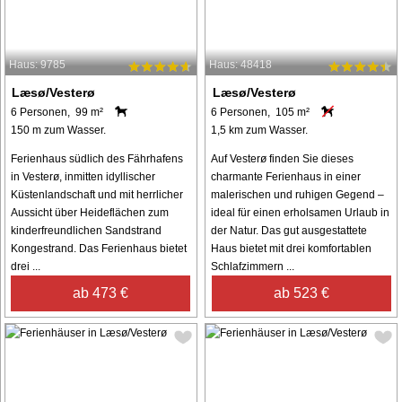
Haus: 9785
Haus: 48418
Læsø/Vesterø
Læsø/Vesterø
6 Personen, 99 m²
6 Personen, 105 m²
150 m zum Wasser.
1,5 km zum Wasser.
Ferienhaus südlich des Fährhafens
Auf Vesterø finden Sie dieses
in Vesterø, inmitten idyllischer
charmante Ferienhaus in einer
Küstenlandschaft und mit herrlicher
malerischen und ruhigen Gegend –
Aussicht über Heideflächen zum
ideal für einen erholsamen Urlaub in
kinderfreundlichen Sandstrand
der Natur. Das gut ausgestattete
Kongestrand. Das Ferienhaus bietet
Haus bietet mit drei komfortablen
drei ...
Schlafzimmern ...
ab 473 €
ab 523 €