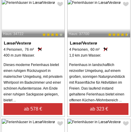
Haus: 34722
Haus: 37700
Læsø/Vesterø
Læsø/Vesterø
4 Personen, 76 m²
4 Personen, 60 m²
400 m zum Wasser.
1,0 km zum Wasser.
Dieses moderne Ferienhaus bietet
Ferienhaus in landschaftlich
einen ruhigen Rückzugsort in
reizvoller Umgebung, auf einem
malerischer Umgebung, mit privatem
großen, sonnigen Naturgrundstück
Whirlpool im Badezimmer und einer
mit Rasenfläche für Aktivitäten im
schönen Außenterrasse. Am Ende
Freien. Das laufend instand
einer ruhigen Sackgasse gelegen,
gehaltene Ferienhaus bietet einen
bietet ...
offenen Küchen-/Wohnbereich ...
ab 578 €
ab 323 €