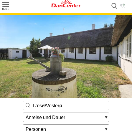
×
Menü
Suchen
Urlaubsziele
Weitere Urlaubsziele
Angebote
Inspiration
Kontakt
Gut zu wissen
Login
Læsø/Vesterø
Anreise und Dauer
Personen