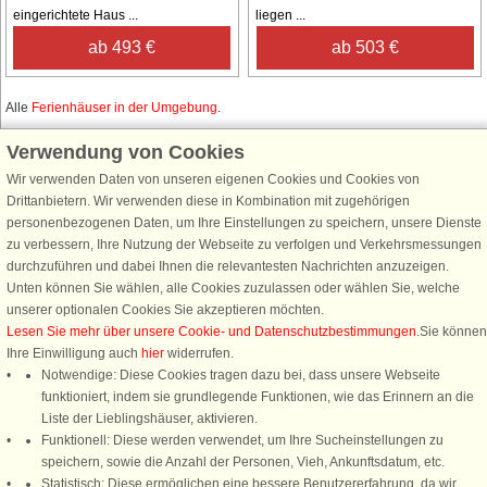
eingerichtete Haus ...
liegen ...
ab 493 €
ab 503 €
Alle
Ferienhäuser in der Umgebung
.
Verwendung von Cookies
Wir verwenden Daten von unseren eigenen Cookies und Cookies von
Schließen Sie sich 100.000 Ferienhaus-Fans an
Drittanbietern. Wir verwenden diese in Kombination mit zugehörigen
personenbezogenen Daten, um Ihre Einstellungen zu speichern, unsere Dienste
Erhalten Sie einen
Willkommensgutschein von 25 €
für Ihren nächsten
zu verbessern, Ihre Nutzung der Webseite zu verfolgen und Verkehrsmessungen
Ferienhausurlaub - melden Sie sich einfach für den DanCenter Newsletter
durchzuführen und dabei Ihnen die relevantesten Nachrichten anzuzeigen.
an. Verpassen Sie nie wieder exklusive Angebote, Gewinnspiele und
Unten können Sie wählen, alle Cookies zuzulassen oder wählen Sie, welche
Urlaubstipps!
unserer optionalen Cookies Sie akzeptieren möchten.
Lesen Sie mehr über unsere Cookie- und Datenschutzbestimmungen
.Sie können
Ihre Einwilligung auch
hier
widerrufen.
Notwendige: Diese Cookies tragen dazu bei, dass unsere Webseite
funktioniert, indem sie grundlegende Funktionen, wie das Erinnern an die
Newsletter abonnieren
Liste der Lieblingshäuser, aktivieren.
Funktionell: Diese werden verwendet, um Ihre Sucheinstellungen zu
speichern, sowie die Anzahl der Personen, Vieh, Ankunftsdatum, etc.
Statistisch: Diese ermöglichen eine bessere Benutzererfahrung, da wir