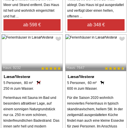
Meer und Strand entfernt. Das Haus
ablegt. Das Haus ist gut ausgestattet
ist hell und wohnlich eingerichtet
und verfügt über einen hellen,
und hat ...
offenen ...
ab 598 €
ab 348 €
Haus: 9232
Haus: 7647
Læsø/Vesterø
Læsø/Vesterø
5 Personen, 80 m²
5 Personen, 60 m²
250 m zum Wasser.
600 m zum Wasser.
Ferienhaus mit Sauna im Bad und
Für die Saison 2020 wohnlich
besonders attraktiver Lage, auf
renoviertes Ferienhaus in typisch
einem sonnigen Naturgrundstück
skandinavischem, hellem Stil. In der
nur ca. 250 m vom schönen,
zeitgemäß ausgestatteten Küche
kinderfreundlichen Badestrand. Das
findet man auch eine kleine Essecke
innen sehr hell und modern
für zwei Personen. Im Anschluss