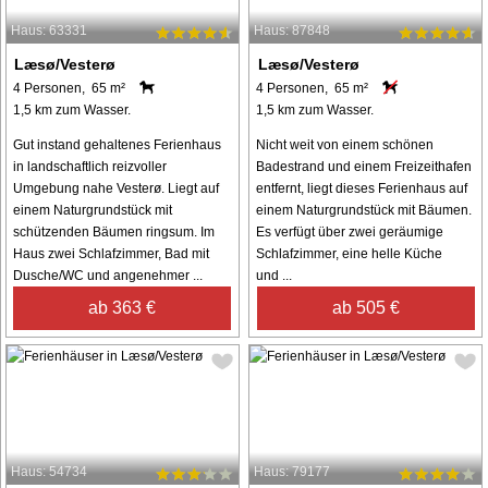
Haus: 63331
Haus: 87848
Læsø/Vesterø
Læsø/Vesterø
4 Personen, 65 m²
4 Personen, 65 m²
1,5 km zum Wasser.
1,5 km zum Wasser.
Gut instand gehaltenes Ferienhaus
Nicht weit von einem schönen
in landschaftlich reizvoller
Badestrand und einem Freizeithafen
Umgebung nahe Vesterø. Liegt auf
entfernt, liegt dieses Ferienhaus auf
einem Naturgrundstück mit
einem Naturgrundstück mit Bäumen.
schützenden Bäumen ringsum. Im
Es verfügt über zwei geräumige
Haus zwei Schlafzimmer, Bad mit
Schlafzimmer, eine helle Küche
Dusche/WC und angenehmer ...
und ...
ab 363 €
ab 505 €
Haus: 54734
Haus: 79177