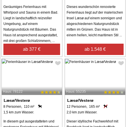
Geräumiges Ferienhaus mit
Dieses wunderschön renovierte
Whirlpool und Sauna in einem Bad.
Ferienhaus liegt auf der malerischen
Liegt in landschaftlich reizvoller
Insel Læsø auf einem sonnigen und
Umgebung, auf einem
abgeschiedenen Naturgrundstück
Naturgrundstück mit Bäumen. Das
mitten im Grünen. Das Haus ist in
Haus ist ansprechend ausgestattet,
einem hellen, leicht maritimen Stil ...
mit drei großen Schlafzimmern, ...
ab 377 €
ab 1.548 €
Haus: 78122
Haus: 55235
Læsø/Vesterø
Læsø/Vesterø
8 Personen, 110 m²
12 Personen, 165 m²
1,5 km zum Wasser.
2,0 km zum Wasser.
In diesem gut ausgestatteten und
Dieser idyllische Fachwerkhof mit