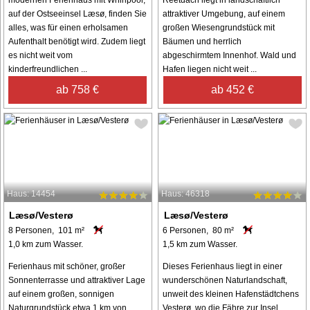
modernen Ferienhaus mit Whirlpool,
Reetdach liegt in landschaftlich
auf der Ostseeinsel Læsø, finden Sie
attraktiver Umgebung, auf einem
alles, was für einen erholsamen
großen Wiesengrundstück mit
Aufenthalt benötigt wird. Zudem liegt
Bäumen und herrlich
es nicht weit vom
abgeschirmtem Innenhof. Wald und
kinderfreundlichen ...
Hafen liegen nicht weit ...
ab 758 €
ab 452 €
Haus: 14454
Haus: 46318
Læsø/Vesterø
Læsø/Vesterø
8 Personen, 101 m²
6 Personen, 80 m²
1,0 km zum Wasser.
1,5 km zum Wasser.
Ferienhaus mit schöner, großer
Dieses Ferienhaus liegt in einer
Sonnenterrasse und attraktiver Lage
wunderschönen Naturlandschaft,
auf einem großen, sonnigen
unweit des kleinen Hafenstädtchens
Naturgrundstück etwa 1 km von
Vesterø, wo die Fähre zur Insel