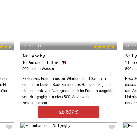
Haus: 6938
Haus: 
Nr. Lyngby
Nr. L
10 Personen, 150 m²
14 Per
500 m zum Wasser.
800 m 
ieses
Exklusives Ferienhaus mit Whirlpool und Sauna in
Etwa 80
n Nr.
einem der beiden Badezimmer des Hauses. Liegt auf
dieses
roßer
einem attraktiven Naturgrundstück im Ferienhausgebiet
und Akt
...
von Nr. Lyngby, nur etwa 500 Meter vom
Unterha
Nordseestrand ...
begehrt.
ab 607 €