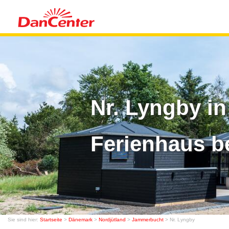
Nr. Lyngby i
Ferienhaus b
Sie sind hier:
Startseite
>
Dänemark
>
Nordjütland
>
Jammerbucht
> Nr. Lyngby