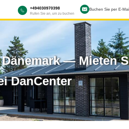
+494030970398
Buchen Sie per E-Mai
Rufen Sie an, um zu buchen
n Dänemark — Mieten S
ei DanCenter