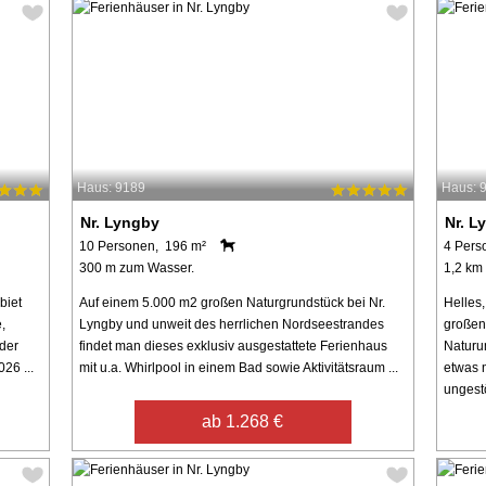
Haus: 9189
Haus: 
Nr. Lyngby
Nr. L
10 Personen, 196 m²
4 Pers
300 m zum Wasser.
1,2 km
biet
Auf einem 5.000 m2 großen Naturgrundstück bei Nr.
Helles
,
Lyngby und unweit des herrlichen Nordseestrandes
großen
 der
findet man dieses exklusiv ausgestattete Ferienhaus
Naturu
26 ...
mit u.a. Whirlpool in einem Bad sowie Aktivitätsraum ...
etwas 
ungestör
ab 1.268 €