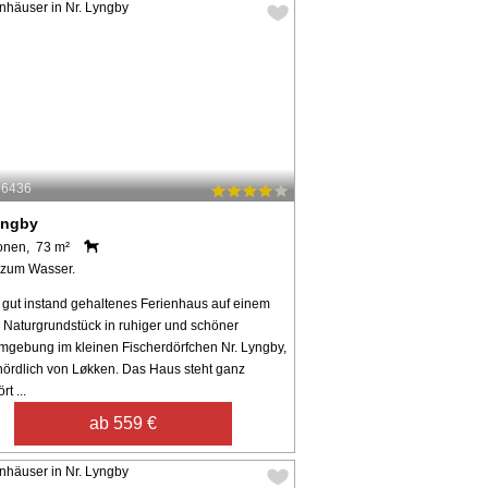
96436
yngby
onen, 73 m²
 zum Wasser.
, gut instand gehaltenes Ferienhaus auf einem
 Naturgrundstück in ruhiger und schöner
mgebung im kleinen Fischerdörfchen Nr. Lyngby,
nördlich von Løkken. Das Haus steht ganz
t ...
ab 559 €