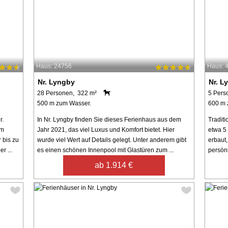
Haus: 24756
Haus: 
Nr. Lyngby
Nr. L
28 Personen, 322 m²
5 Pers
500 m zum Wasser.
600 m 
r.
In Nr. Lyngby finden Sie dieses Ferienhaus aus dem
Traditi
em
Jahr 2021, das viel Luxus und Komfort bietet. Hier
etwa 5
 bis zu
wurde viel Wert auf Details gelegt. Unter anderem gibt
erbaut,
r ...
es einen schönen Innenpool mit Glastüren zum ...
persönl
ab 1.914 €