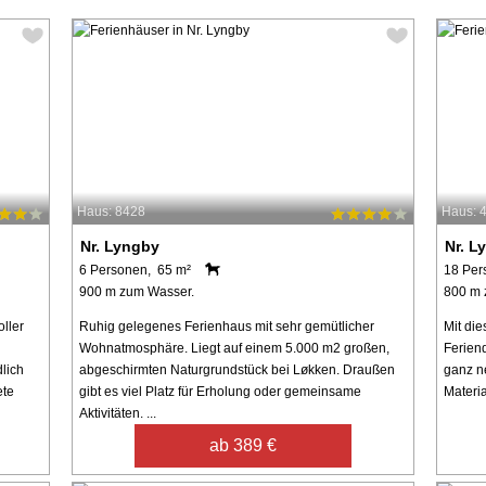
Haus: 8428
Haus: 
Nr. Lyngby
Nr. L
6 Personen, 65 m²
18 Per
900 m zum Wasser.
800 m 
ller
Ruhig gelegenes Ferienhaus mit sehr gemütlicher
Mit die
Wohnatmosphäre. Liegt auf einem 5.000 m2 großen,
Ferien
lich
abgeschirmten Naturgrundstück bei Løkken. Draußen
ganz n
ete
gibt es viel Platz für Erholung oder gemeinsame
Materia
Aktivitäten. ...
ab 389 €