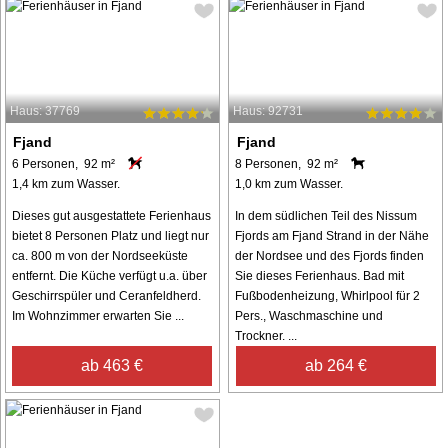
Haus: 37769
Haus: 92731
Fjand
Fjand
6 Personen, 92 m²
8 Personen, 92 m²
1,4 km zum Wasser.
1,0 km zum Wasser.
Dieses gut ausgestattete Ferienhaus
In dem südlichen Teil des Nissum
bietet 8 Personen Platz und liegt nur
Fjords am Fjand Strand in der Nähe
ca. 800 m von der Nordseeküste
der Nordsee und des Fjords finden
entfernt. Die Küche verfügt u.a. über
Sie dieses Ferienhaus. Bad mit
Geschirrspüler und Ceranfeldherd.
Fußbodenheizung, Whirlpool für 2
Im Wohnzimmer erwarten Sie ...
Pers., Waschmaschine und
Trockner. ...
ab 463 €
ab 264 €