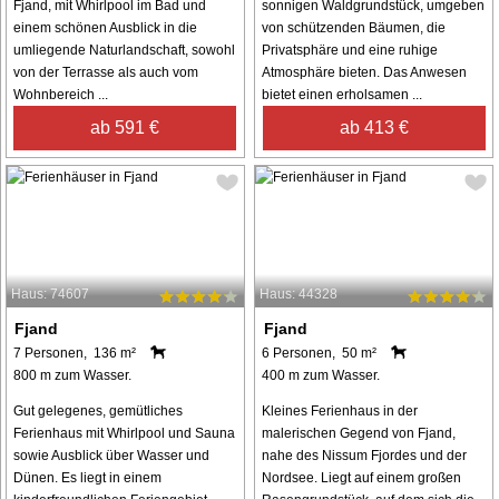
Fjand, mit Whirlpool im Bad und
sonnigen Waldgrundstück, umgeben
einem schönen Ausblick in die
von schützenden Bäumen, die
umliegende Naturlandschaft, sowohl
Privatsphäre und eine ruhige
von der Terrasse als auch vom
Atmosphäre bieten. Das Anwesen
Wohnbereich ...
bietet einen erholsamen ...
ab 591 €
ab 413 €
Haus: 74607
Haus: 44328
Fjand
Fjand
7 Personen, 136 m²
6 Personen, 50 m²
800 m zum Wasser.
400 m zum Wasser.
Gut gelegenes, gemütliches
Kleines Ferienhaus in der
Ferienhaus mit Whirlpool und Sauna
malerischen Gegend von Fjand,
sowie Ausblick über Wasser und
nahe des Nissum Fjordes und der
Dünen. Es liegt in einem
Nordsee. Liegt auf einem großen