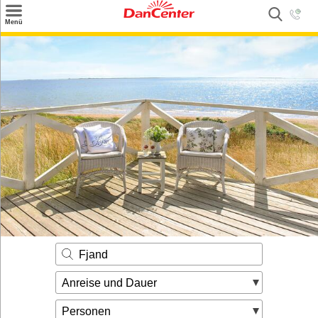
×
Menü
Suchen
Urlaubsziele
Weitere Urlaubsziele
Angebote
Inspiration
Kontakt
Gut zu wissen
Login
Fjand
Anreise und Dauer
Personen