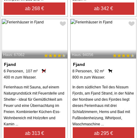
ab 268 €
ab 342 €
Haus: 67062
Haus: 94056
Fjand
Fjand
6 Personen, 107 m²
8 Personen, 92 m²
400 m zum Wasser.
800 m zum Wasser.
Ferienhaus mit Sauna, auf einem
In dem südlichen Teil des Nissum
Naturgrundstück mit Feuerstelle und
Fjords, am Fjand Strand, in der Nähe
Shelter - ideal für Gemütlichkeit am
der Nordsee und des Fjordes liegt
Feuer und eine Übernachtung im
dieses Ferienhaus mit drei
Freien. Kombinierter Küchen-Ess-
Schlafzimmern, Hems und Bad mit
Wohnbereich mit Holzofen und
Fußbodenheizung, Whirlpool,
Kamin ...
Waschmaschine ...
ab 313 €
ab 295 €