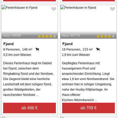
Haus: 69589
Haus: 63779
Fjand
Fjand
8 Personen, 148 m²
18 Personen, 215 m²
3,0 km zum Wasser.
1,6 km zum Wasser.
Dieses Ferienhaus liegt im Gebiet
Gepflegtes Ferienhaus mit
bei Fjand, zwischen dem
hauseigenem Pool und
Ringkøbing Fjord und der Nordsee.
ansprechender Einrichtung. Liegt
Die Gegend bietet eine herrliche
etwa 1,6 km vom Nordseestrand. Sie
Landschaft mit dem ruhigen Fjord,
wohnen hier in ruhiger Umgebung,
großen Waldgebieten, der
nahe der Husby Klitplantage. Im
rauschenden Nordsee ...
Haus offener
Küchen-/Wohnbereich ...
ab 486 €
ab 709 €