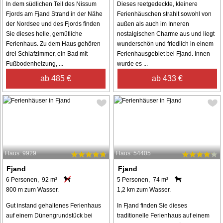
In dem südlichen Teil des Nissum
Dieses reetgedeckte, kleinere
Fjords am Fjand Strand in der Nähe
Ferienhäuschen strahlt sowohl von
der Nordsee und des Fjords finden
außen als auch im Inneren
Sie dieses helle, gemütliche
nostalgischen Charme aus und liegt
Ferienhaus. Zu dem Haus gehören
wunderschön und friedlich in einem
drei Schlafzimmer, ein Bad mit
Ferienhausgebiet bei Fjand. Innen
Fußbodenheizung, ...
wurde es ...
ab 485 €
ab 433 €
Haus: 9929
Haus: 54405
Fjand
Fjand
6 Personen, 92 m²
5 Personen, 74 m²
800 m zum Wasser.
1,2 km zum Wasser.
Gut instand gehaltenes Ferienhaus
In Fjand finden Sie dieses
auf einem Dünengrundstück bei
traditionelle Ferienhaus auf einem