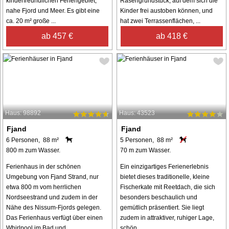
kinderfreundlichen Feriengebiet,
Rasengrundstück, auf dem sich die
nahe Fjord und Meer. Es gibt eine
Kinder frei austoben können, und
ca. 20 m² große ...
hat zwei Terrassenflächen, ...
ab 457 €
ab 418 €
Haus: 98892
Haus: 43523
Fjand
Fjand
6 Personen, 88 m²
5 Personen, 88 m²
800 m zum Wasser.
70 m zum Wasser.
Ferienhaus in der schönen
Ein einzigartiges Ferienerlebnis
Umgebung von Fjand Strand, nur
bietet dieses traditionelle, kleine
etwa 800 m vom herrlichen
Fischerkate mit Reetdach, die sich
Nordseestrand und zudem in der
besonders beschaulich und
Nähe des Nissum-Fjords gelegen.
gemütlich präsentiert. Sie liegt
Das Ferienhaus verfügt über einen
zudem in attraktiver, ruhiger Lage,
Whirlpool im Bad und ...
schön ...