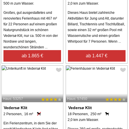
500 m zum Wasser.
2,0 km zum Wasser.
Großes, gut ausgestattetes und
Dieses Haus bietet zahlreiche
renoviertes Ferienhaus mit 467 m²
Aktivitäten für Jung und Alt, darunter
für 22 Personen auf einem großen
Billard, Tischtennis und Tischfußball,
Naturgrundstück im schönen
sowie einen 32 m² großen Pool mit
Vedersø Klit, nur ca. 500 m von der
Wasserrutsche und einen großen
Nordsee und langen,
Whirlpool für 7 Personen. Wenn ...
wunderschönen Stränden ...
ab 1.865 €
ab 1.447 €
Haus: 53257
Haus: 57450
Vedersø Klit
Vedersø Klit
2 Personen, 16 m²
18 Personen, 250 m²
2,0 km zum Wasser.
Ein Ferienzentrum, in dem Sie der