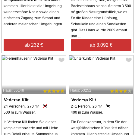
westjütländischen Küste fast näher
Dieses 250 m² große, reetgedeckte
kommen. Hier bietet die Umgebung
Backsteinhaus steht auf einem 3.500
wunderschöne Natur sowie einen
m² großen Naturgrundstück, wo es
einfachen Zugang zum Strand und
für die Kinder eine Hüpfburg,
anderen malerischen Umgebungen.
Schaukeln und einen Sandkasten
gibt. Das Haus wurde 2009 erbaut
und ...
ab 232 €
ab 3.092 €
Haus: 55148
Haus: 53252
Vedersø Klit
Vedersø Klit
24 Personen, 270 m²
2+1 Person, 26 m²
500 m zum Wasser.
400 m zum Wasser.
In Vedersø Klit finden Sie dieses
Ein Ferienzentrum, in dem Sie der
komplett renovierte und mit Liebe
westjütländischen Küste fast näher
zum Detail erbaute Sommerhaus
kommen. Hier bietet die Umgebung