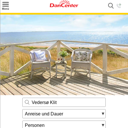
×
Menü
Suchen
Urlaubsziele
Weitere Urlaubsziele
Angebote
Inspiration
Kontakt
Gut zu wissen
Login
Vedersø Klit
Anreise und Dauer
Personen