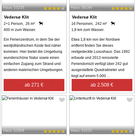
Haus: 53235
Haus: 58144
Vedersø Klit
Vedersø Klit
2+1 Person, 26 m²
16 Personen, 242 m²
400 m zum Wasser.
1,8 km zum Wasser.
Ein Ferienzentrum, in dem Sie der
Etwa 1,8 km von der Nordsee
westjütländischen Küste fast näher
entfernt finden Sie dieses
kommen. Hier bietet die Umgebung
reetgedeckte Luxushaus. Das 1992
wunderschöne Natur sowie einen
erbaute und 2013 renovierte
einfachen Zugang zum Strand und
Feriendomizil verfügt über 242 gut
anderen malerischen Umgebungen.
ausgestattete Quadratmeter und
liegt auf einem 5.000 ...
ab 271 €
ab 2.508 €
Haus: 62909
Haus: 53233