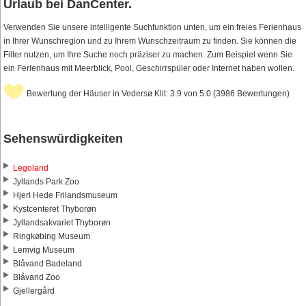
Urlaub bei DanCenter.
Verwenden Sie unsere intelligente Suchfunktion unten, um ein freies Ferienhaus
in Ihrer Wunschregion und zu Ihrem Wunschzeitraum zu finden. Sie können die
Filter nutzen, um Ihre Suche noch präziser zu machen. Zum Beispiel wenn Sie
ein Ferienhaus mit Meerblick, Pool, Geschirrspüler oder Internet haben wollen.
Bewertung der Häuser in Vedersø Klit: 3.9 von 5.0 (3986 Bewertungen)
Sehenswürdigkeiten
Legoland
Jyllands Park Zoo
Hjerl Hede Frilandsmuseum
Kystcenteret Thyborøn
Jyllandsakvariet Thyborøn
Ringkøbing Museum
Lemvig Museum
Blåvand Badeland
Blåvand Zoo
Gjellergård