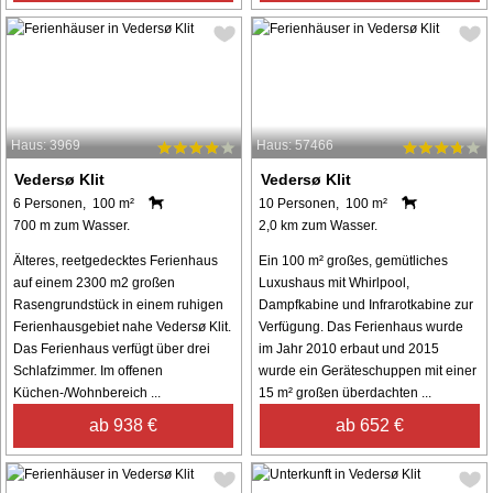
Haus: 3969
Haus: 57466
Vedersø Klit
Vedersø Klit
6 Personen, 100 m²
10 Personen, 100 m²
700 m zum Wasser.
2,0 km zum Wasser.
Älteres, reetgedecktes Ferienhaus
Ein 100 m² großes, gemütliches
auf einem 2300 m2 großen
Luxushaus mit Whirlpool,
Rasengrundstück in einem ruhigen
Dampfkabine und Infrarotkabine zur
Ferienhausgebiet nahe Vedersø Klit.
Verfügung. Das Ferienhaus wurde
Das Ferienhaus verfügt über drei
im Jahr 2010 erbaut und 2015
Schlafzimmer. Im offenen
wurde ein Geräteschuppen mit einer
Küchen-/Wohnbereich ...
15 m² großen überdachten ...
ab 938 €
ab 652 €