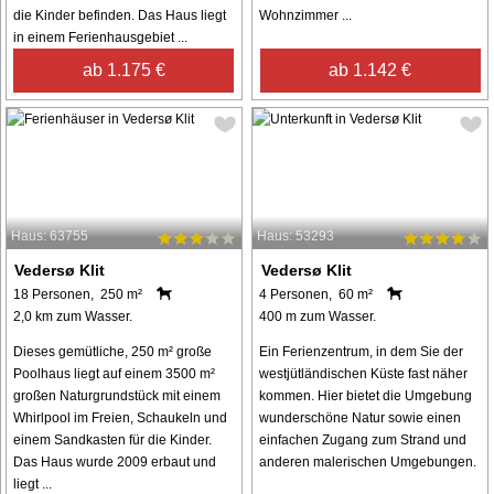
die Kinder befinden. Das Haus liegt
Wohnzimmer ...
in einem Ferienhausgebiet ...
ab 1.175 €
ab 1.142 €
Haus: 63755
Haus: 53293
Vedersø Klit
Vedersø Klit
18 Personen, 250 m²
4 Personen, 60 m²
2,0 km zum Wasser.
400 m zum Wasser.
Dieses gemütliche, 250 m² große
Ein Ferienzentrum, in dem Sie der
Poolhaus liegt auf einem 3500 m²
westjütländischen Küste fast näher
großen Naturgrundstück mit einem
kommen. Hier bietet die Umgebung
Whirlpool im Freien, Schaukeln und
wunderschöne Natur sowie einen
einem Sandkasten für die Kinder.
einfachen Zugang zum Strand und
Das Haus wurde 2009 erbaut und
anderen malerischen Umgebungen.
liegt ...