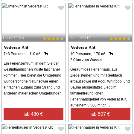
Haus: 63923
Haus: 39616
Vedersø Klit
Vedersø Klit
7+3 Personen, 110 m²
10 Personen, 170 m²
2,0 km zum Wasser.
Ein Ferienzentrum, in dem Sie der
westjütländischen Küste fast näher
Geräumiges Ferienhaus, aus
kommen. Hier bietet die Umgebung
Ziegelsteinen und mit Reetdach
wunderschöne Natur sowie einen
erbaut sowie mit Pool, Whirlpool und
einfachen Zugang zum Strand und
Sauna ausgestattet. Liegt im
anderen malerischen Umgebungen.
familienfreundlichen
Ferienhausgebiet von Vedersø Klit,
auf einem 5.500 m² gr. ...
ab 480 €
ab 507 €