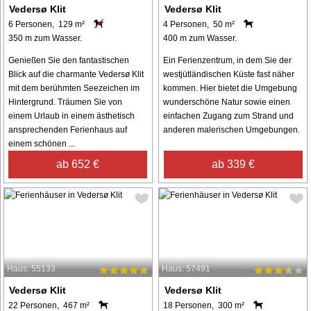
Vedersø Klit
Vedersø Klit
6 Personen, 129 m²
4 Personen, 50 m²
350 m zum Wasser.
400 m zum Wasser.
Genießen Sie den fantastischen
Ein Ferienzentrum, in dem Sie der
Blick auf die charmante Vedersø Klit
westjütländischen Küste fast näher
mit dem berühmten Seezeichen im
kommen. Hier bietet die Umgebung
Hintergrund. Träumen Sie von
wunderschöne Natur sowie einen
einem Urlaub in einem ästhetisch
einfachen Zugang zum Strand und
ansprechenden Ferienhaus auf
anderen malerischen Umgebungen.
einem schönen ...
ab 652 €
ab 339 €
Haus: 55133
Haus: 57491
Vedersø Klit
Vedersø Klit
22 Personen, 467 m²
18 Personen, 300 m²