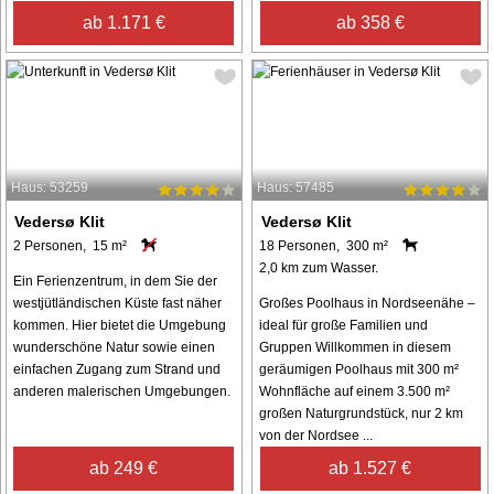
ab 1.171 €
ab 358 €
Haus: 53259
Haus: 57485
Vedersø Klit
Vedersø Klit
2 Personen, 15 m²
18 Personen, 300 m²
2,0 km zum Wasser.
Ein Ferienzentrum, in dem Sie der
westjütländischen Küste fast näher
Großes Poolhaus in Nordseenähe –
kommen. Hier bietet die Umgebung
ideal für große Familien und
wunderschöne Natur sowie einen
Gruppen Willkommen in diesem
einfachen Zugang zum Strand und
geräumigen Poolhaus mit 300 m²
anderen malerischen Umgebungen.
Wohnfläche auf einem 3.500 m²
großen Naturgrundstück, nur 2 km
von der Nordsee ...
ab 249 €
ab 1.527 €