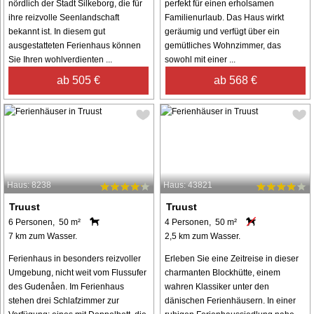
nördlich der Stadt Silkeborg, die für
perfekt für einen erholsamen
ihre reizvolle Seenlandschaft
Familienurlaub. Das Haus wirkt
bekannt ist. In diesem gut
geräumig und verfügt über ein
ausgestatteten Ferienhaus können
gemütliches Wohnzimmer, das
Sie Ihren wohlverdienten ...
sowohl mit einer ...
ab 505 €
ab 568 €
Haus: 8238
Haus: 43821
Truust
Truust
6 Personen, 50 m²
4 Personen, 50 m²
7 km zum Wasser.
2,5 km zum Wasser.
Ferienhaus in besonders reizvoller
Erleben Sie eine Zeitreise in dieser
Umgebung, nicht weit vom Flussufer
charmanten Blockhütte, einem
des Gudenåen. Im Ferienhaus
wahren Klassiker unter den
stehen drei Schlafzimmer zur
dänischen Ferienhäusern. In einer