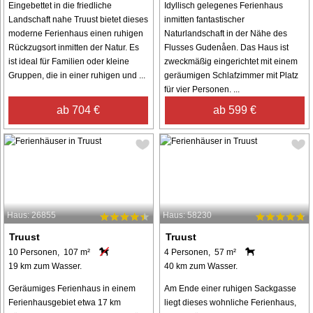
Eingebettet in die friedliche
Idyllisch gelegenes Ferienhaus
Landschaft nahe Truust bietet dieses
inmitten fantastischer
moderne Ferienhaus einen ruhigen
Naturlandschaft in der Nähe des
Rückzugsort inmitten der Natur. Es
Flusses Gudenåen. Das Haus ist
ist ideal für Familien oder kleine
zweckmäßig eingerichtet mit einem
Gruppen, die in einer ruhigen und ...
geräumigen Schlafzimmer mit Platz
für vier Personen. ...
ab 704 €
ab 599 €
Haus: 26855
Haus: 58230
Truust
Truust
10 Personen, 107 m²
4 Personen, 57 m²
19 km zum Wasser.
40 km zum Wasser.
Geräumiges Ferienhaus in einem
Am Ende einer ruhigen Sackgasse
Ferienhausgebiet etwa 17 km
liegt dieses wohnliche Ferienhaus,