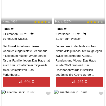
Haus: 4904
Haus: 52674
Truust
Truust
6 Personen, 65 m²
6 Personen, 61 m²
19 km zum Wasser.
3,1 km zum Wasser.
Bei Truust findet man dieses
Ferienhaus in der fantastischen
wohnlich eingerichtete Ferienhaus
Natur Mitteljütlands, zentral gelegen
mit offenem Küchen-/Wohnbereich
zwischen Silkeborg, Aarhus,
für das Familienleben. Das Haus hat
Randers und Viborg. Das Haus
auch drei Schlafzimmer mit jeweils
wurde 2023 renoviert. Der
zwei Schlafplätzen. Das
Dachboden wurde zusätzlich
Ferienhaus ...
gedämmt, die Küche wurde ...
ab 604 €
ab 461 €