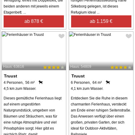
Verfügung: eines mit Doppelbett, die
ruhigen Ferienhaussiedlung nahe
beiden anderen mit jeweils einem
Silkeborg gelegen, ist dieses
Etagenbett. ...
Refugium ideal ...
ab 878 €
ab 1.159 €
Haus: 63616
Haus: 54809
Truust
Truust
4 Personen, 56 m²
6 Personen, 64 m²
4,5 km zum Wasser.
4,1 km zum Wasser.
Dieses gemütliche Ferienhaus liegt
Entdecken Sie die Ruhe in diesem
auf einem ungestörten
charmanten Ferienhaus, versteckt
Naturgrundstück, umgeben von
am Ende einer ruhigen Seitenstraße.
Bäumen und Sträuchern, was für
Das Anwesen verfügt über einen
eine ruhige Atmosphäre und viel
großen, privaten Garten, der sich
Privatsphäre sorgt. Hier gibt es
ideal für Outdoor-Aktivitäten,
reichlich Platz, damit ...
Ballspiele ...