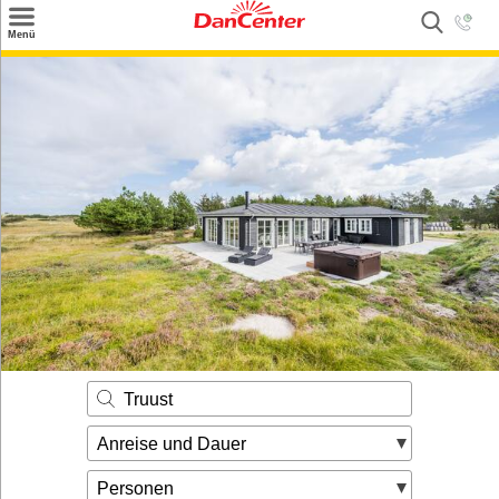
×
Menü
Suchen
Urlaubsziele
Weitere Urlaubsziele
Angebote
Inspiration
Kontakt
Gut zu wissen
Login
Truust
Anreise und Dauer
Personen