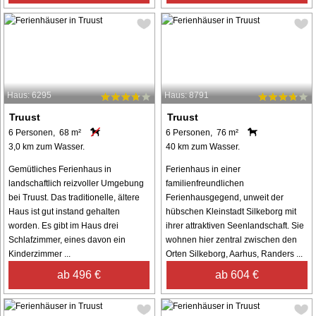
Haus: 6295
Haus: 8791
Truust
Truust
6 Personen, 68 m²
6 Personen, 76 m²
3,0 km zum Wasser.
40 km zum Wasser.
Gemütliches Ferienhaus in
Ferienhaus in einer
landschaftlich reizvoller Umgebung
familienfreundlichen
bei Truust. Das traditionelle, ältere
Ferienhausgegend, unweit der
Haus ist gut instand gehalten
hübschen Kleinstadt Silkeborg mit
worden. Es gibt im Haus drei
ihrer attraktiven Seenlandschaft. Sie
Schlafzimmer, eines davon ein
wohnen hier zentral zwischen den
Kinderzimmer ...
Orten Silkeborg, Aarhus, Randers ...
ab 496 €
ab 604 €