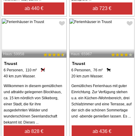
ab 440 €
ab 723 €
Haus: 59958
Haus: 65967
Truust
Truust
6 Personen, 110 m²
6 Personen, 76 m²
40 km zum Wasser.
20 km zum Wasser.
Willkommen in diesem gemütlichen
Gemütliches Ferienhaus mit guter
und attraktiv gelegenen Blockhaus,
Einrichtung. Zur Verfügung stehen
ca. 15 km nördlich von Silkeborg,
u.a. ein Küchen-/Wohnbereich, drei
einer Stadt, die für ihre
Schlafzimmer und eine Terrasse, auf
ausgedehnten Wälder und
der sich die schönen Sommertage
wunderschönen Seenlandschaft
und -abende genießen lassen. Es ...
bekannt ist. Dieses ...
ab 828 €
ab 436 €