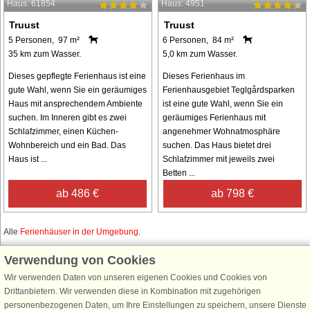
Haus: 61854
Haus: 4951
Truust
Truust
5 Personen, 97 m²
6 Personen, 84 m²
35 km zum Wasser.
5,0 km zum Wasser.
Dieses gepflegte Ferienhaus ist eine
Dieses Ferienhaus im
gute Wahl, wenn Sie ein geräumiges
Ferienhausgebiet Teglgårdsparken
Haus mit ansprechendem Ambiente
ist eine gute Wahl, wenn Sie ein
suchen. Im Inneren gibt es zwei
geräumiges Ferienhaus mit
Schlafzimmer, einen Küchen-
angenehmer Wohnatmosphäre
Wohnbereich und ein Bad. Das
suchen. Das Haus bietet drei
Haus ist ...
Schlafzimmer mit jeweils zwei
Betten ...
ab 486 €
ab 798 €
Alle
Ferienhäuser in der Umgebung
.
Verwendung von Cookies
Wir verwenden Daten von unseren eigenen Cookies und Cookies von
Schließen Sie sich 100.000 Ferienhaus-Fans an
Drittanbietern. Wir verwenden diese in Kombination mit zugehörigen
personenbezogenen Daten, um Ihre Einstellungen zu speichern, unsere Dienste
Erhalten Sie einen
Willkommensgutschein von 25 €
für Ihren nächsten