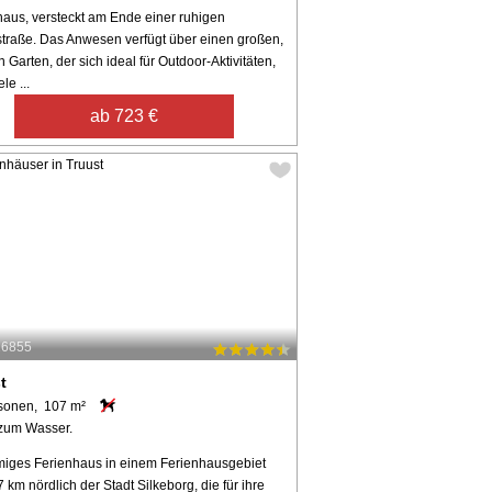
haus, versteckt am Ende einer ruhigen
straße. Das Anwesen verfügt über einen großen,
n Garten, der sich ideal für Outdoor-Aktivitäten,
le ...
ab 723 €
26855
t
sonen, 107 m²
zum Wasser.
iges Ferienhaus in einem Ferienhausgebiet
 km nördlich der Stadt Silkeborg, die für ihre