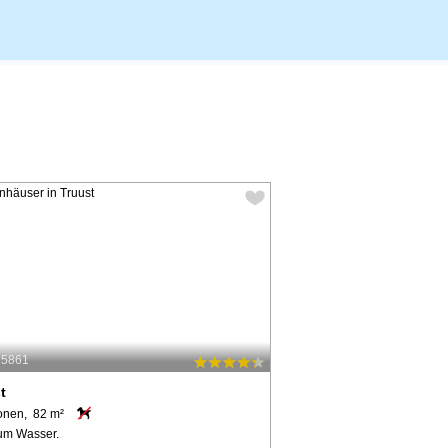
25861
t
onen, 82 m²
um Wasser.