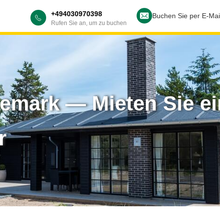
+494030970398
Buchen Sie per E-Mai
Rufen Sie an, um zu buchen
nemark — Mieten Sie e
r