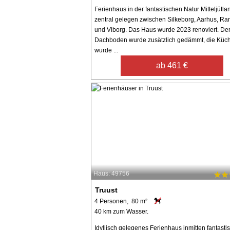
Ferienhaus in der fantastischen Natur Mitteljütla
zentral gelegen zwischen Silkeborg, Aarhus, Ra
und Viborg. Das Haus wurde 2023 renoviert. De
Dachboden wurde zusätzlich gedämmt, die Küc
wurde ...
ab 461 €
Haus: 49756
Truust
4 Personen, 80 m²
40 km zum Wasser.
Idyllisch gelegenes Ferienhaus inmitten fantasti