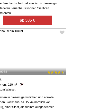
le Seenlandschaft bekannt ist. In diesem gut
tatteten Ferienhaus können Sie Ihren
dienten ...
ab 505 €
59958
t
onen, 110 m²
zum Wasser.
mmen in diesem gemütlichen und attraktiv
nen Blockhaus, ca. 15 km nördlich von
rg, einer Stadt, die für ihre ausgedehnten