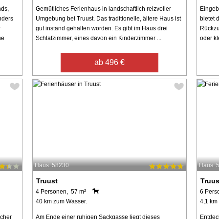
nds,
Gemütliches Ferienhaus in landschaftlich reizvoller
Eingebe
nders
Umgebung bei Truust. Das traditionelle, ältere Haus ist
bietet
r
gut instand gehalten worden. Es gibt im Haus drei
Rückzug
he
Schlafzimmer, eines davon ein Kinderzimmer ...
oder kl
ab 496 €
Haus: 58230
Haus: 
Truust
Truus
4 Personen, 57 m²
6 Pers
40 km zum Wasser.
4,1 km
scher
Am Ende einer ruhigen Sackgasse liegt dieses
Entdec