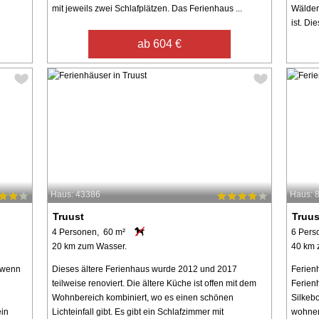
mit jeweils zwei Schlafplätzen. Das Ferienhaus ...
Wälder
ist. Die
ab 604 €
Haus: 43386
Haus: 
Truust
Truus
4 Personen, 60 m²
6 Pers
20 km zum Wasser.
40 km 
, wenn
Dieses ältere Ferienhaus wurde 2012 und 2017
Ferienh
teilweise renoviert. Die ältere Küche ist offen mit dem
Ferien
Wohnbereich kombiniert, wo es einen schönen
Silkebo
in
Lichteinfall gibt. Es gibt ein Schlafzimmer mit
wohnen