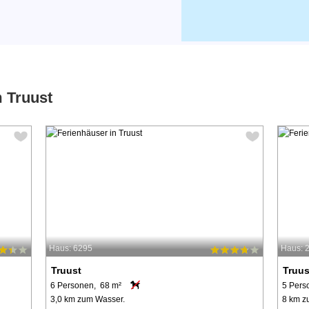
m Truust
Haus: 6295
Haus: 
Truust
Truus
6 Personen, 68 m²
5 Pers
3,0 km zum Wasser.
8 km z