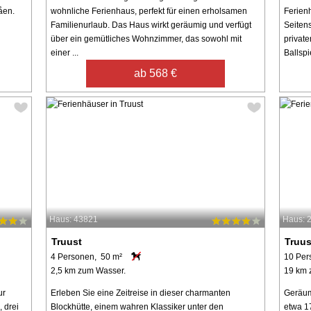
åen.
wohnliche Ferienhaus, perfekt für einen erholsamen
Ferien
Familienurlaub. Das Haus wirkt geräumig und verfügt
Seiten
über ein gemütliches Wohnzimmer, das sowohl mit
private
einer ...
Ballspie
ab 568 €
Haus: 43821
Haus: 
Truust
Truus
4 Personen, 50 m²
10 Per
2,5 km zum Wasser.
19 km 
ur
Erleben Sie eine Zeitreise in dieser charmanten
Geräum
 drei
Blockhütte, einem wahren Klassiker unter den
etwa 17