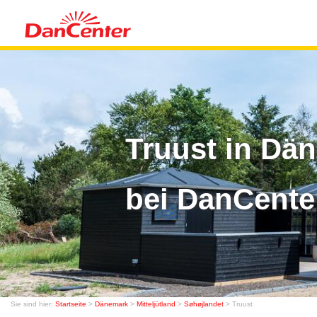
Truust in Dä
bei DanCente
Sie sind hier:
Startseite
>
Dänemark
>
Mitteljütland
>
Søhøjlandet
> Truust