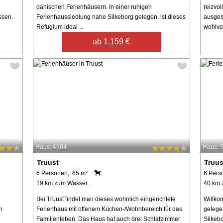
dänischen Ferienhäusern. In einer ruhigen
reizvol
ssen.
Ferienhaussiedlung nahe Silkeborg gelegen, ist dieses
ausges
Refugium ideal ...
wohlver
ab 1.159 €
Haus: 4904
Haus: 
Truust
Truus
6 Personen, 65 m²
6 Pers
19 km zum Wasser.
40 km 
Bei Truust findet man dieses wohnlich eingerichtete
Willko
n
Ferienhaus mit offenem Küchen-/Wohnbereich für das
gelege
Familienleben. Das Haus hat auch drei Schlafzimmer
Silkebo