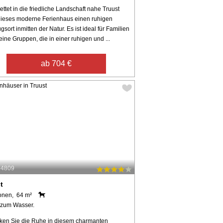
ttet in die friedliche Landschaft nahe Truust
 dieses moderne Ferienhaus einen ruhigen
sort inmitten der Natur. Es ist ideal für Familien
eine Gruppen, die in einer ruhigen und ...
ab 704 €
54809
t
onen, 64 m²
 zum Wasser.
ken Sie die Ruhe in diesem charmanten