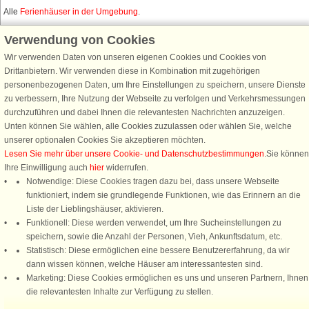
Alle
Ferienhäuser in der Umgebung
.
Verwendung von Cookies
Wir verwenden Daten von unseren eigenen Cookies und Cookies von
Schließen Sie sich 100.000 Ferienhaus-Fans an
Drittanbietern. Wir verwenden diese in Kombination mit zugehörigen
personenbezogenen Daten, um Ihre Einstellungen zu speichern, unsere Dienste
Erhalten Sie einen
Willkommensgutschein von 25 €
für Ihren nächsten
zu verbessern, Ihre Nutzung der Webseite zu verfolgen und Verkehrsmessungen
Ferienhausurlaub - melden Sie sich einfach für den DanCenter Newsletter
durchzuführen und dabei Ihnen die relevantesten Nachrichten anzuzeigen.
an. Verpassen Sie nie wieder exklusive Angebote, Gewinnspiele und
Unten können Sie wählen, alle Cookies zuzulassen oder wählen Sie, welche
Urlaubstipps!
unserer optionalen Cookies Sie akzeptieren möchten.
Lesen Sie mehr über unsere Cookie- und Datenschutzbestimmungen
.Sie können
Ihre Einwilligung auch
hier
widerrufen.
Notwendige: Diese Cookies tragen dazu bei, dass unsere Webseite
funktioniert, indem sie grundlegende Funktionen, wie das Erinnern an die
Newsletter abonnieren
Liste der Lieblingshäuser, aktivieren.
Funktionell: Diese werden verwendet, um Ihre Sucheinstellungen zu
speichern, sowie die Anzahl der Personen, Vieh, Ankunftsdatum, etc.
Statistisch: Diese ermöglichen eine bessere Benutzererfahrung, da wir
dann wissen können, welche Häuser am interessantesten sind.
Folgen Sie uns:
Marketing: Diese Cookies ermöglichen es uns und unseren Partnern, Ihnen
die relevantesten Inhalte zur Verfügung zu stellen.
DanCenter Kundenbewertung
4,1 von 5