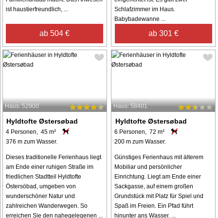
ist haustierfreundlich, ...
Schlafzimmer im Haus.
Babybadewanne ...
ab 504 €
ab 301 €
Haus: 52900
Haus: 58401
Hyldtofte Østersøbad
Hyldtofte Østersøbad
4 Personen, 45 m²
6 Personen, 72 m²
376 m zum Wasser.
200 m zum Wasser.
Dieses traditionelle Ferienhaus liegt
Günstiges Ferienhaus mit älterem
am Ende einer ruhigen Straße im
Mobiliar und persönlicher
friedlichen Stadtteil Hyldtofte
Einrichtung. Liegt am Ende einer
Östersöbad, umgeben von
Sackgasse, auf einem großen
wunderschöner Natur und
Grundstück mit Platz für Spiel und
zahlreichen Wanderwegen. So
Spaß im Freien. Ein Pfad führt
erreichen Sie den nahegelegenen ...
hinunter ans Wasser. ...