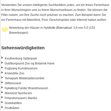
Verwenden Sie unsere intelligente Suchfunktion unten, um ein freies Ferienhaus
in Ihrer Wunschregion und zu Ihrem Wunschzeitraum zu finden. Sie können die
Filter nutzen, um Ihre Suche noch präziser zu machen. Zum Beispiel wenn Sie
ein Ferienhaus mit Meerblick, Pool, Geschirrspüler oder Internet haben wollen.
Bewertung der Häuser in Hyldtofte Østersøbad: 3.8 von 5.0 (153
Bewertungen)
Sehenswürdigkeiten
Knuthenborg Safaripark
Guldborgsund Zoo og Botanisk Have
Fuglsang Kunstmuseum
Krokodille Zoo
Temapark Middelaldercentret
Stiftsmuseet
Nykøbing Falster Brandmuseum
Marielyst Sportscars
Frilandsmuseet i Maribo
Dodekalitten
Postbåden