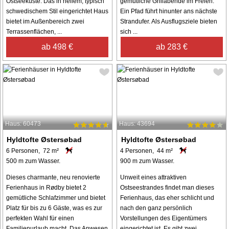
Ostseeküste. Das in hellem, typisch
gemütliche Grillabende im Freien.
schwedischem Stil eingerichtet Haus
Ein Pfad führt hinunter ans nächste
bietet im Außenbereich zwei
Strandufer. Als Ausflugsziele bieten
Terrassenflächen, ...
sich ...
ab 498 €
ab 283 €
Haus: 60473
Haus: 43694
Hyldtofte Østersøbad
Hyldtofte Østersøbad
6 Personen, 72 m²
4 Personen, 44 m²
500 m zum Wasser.
900 m zum Wasser.
Dieses charmante, neu renovierte
Unweit eines attraktiven
Ferienhaus in Rødby bietet 2
Ostseestrandes findet man dieses
gemütliche Schlafzimmer und bietet
Ferienhaus, das eher schlicht und
Platz für bis zu 6 Gäste, was es zur
nach den ganz persönlich
perfekten Wahl für einen
Vorstellungen des Eigentümers
Familienurlaub macht. Das Anwesen
eingerichtet ist. Es gibt zwei