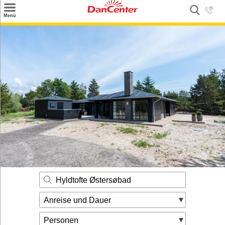
×
Menü
Suchen
Urlaubsziele
Weitere Urlaubsziele
Angebote
Inspiration
Kontakt
Gut zu wissen
Login
Hyldtofte Østersøbad
Anreise und Dauer
Personen