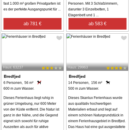
fast 1.000 m² großen Privatgarten ist
Personen. Mit 3 Schlafzimmern,
es der perfekte Ausgangspunkt für ...
darunter 3 Einzelbetten, 1
Etagenbett und 1 ...
ab 781 €
ab 583 €
Haus: 63237
Haus: 29963
Bredfjed
Bredfjed
6 Personen, 56 m²
14 Personen, 156 m²
600 m zum Wasser.
500 m zum Wasser.
Dieses Ferienhaus liegt ruhig in
Dieses Skanlux Ferienhaus wurde
grüner Umgebung, nur 600 Meter
aus qualitativ hochwertigen
von der Küste entfernt. Die Natur ist
Materialien erbaut und liegt auf
ganz in der Nähe, und die Gegend
einem schönen Naturgrundstück in
eignet sich sowohl für ruhige
einem Ferienhausgebiet in Bredfjed.
Auszeiten als auch für aktive
Das Haus hat eine gut ausgestattete