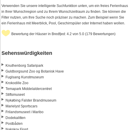
Verwenden Sie unsere intelligente Suchfunktion unten, um ein freies Ferienhaus
in Ihrer Wunschregion und zu Ihrem Wunschzeitraum zu finden. Sie können die
Filter nutzen, um Ihre Suche noch präziser zu machen. Zum Beispiel wenn Sie
ein Ferienhaus mit Meerblick, Pool, Geschirrspüler oder Internet haben wollen.
Bewertung der Häuser in Bredfjed: 4.2 von 5.0 (179 Bewertungen)
Sehenswürdigkeiten
Knuthenborg Safaripark
Guldborgsund Zoo og Botanisk Have
Fuglsang Kunstmuseum
Krokodille Zoo
Temapark Middelaldercentret
Stiftsmuseet
Nykøbing Falster Brandmuseum
Marielyst Sportscars
Frilandsmuseet i Maribo
Dodekalitten
Postbåden
Nakskov Fjord