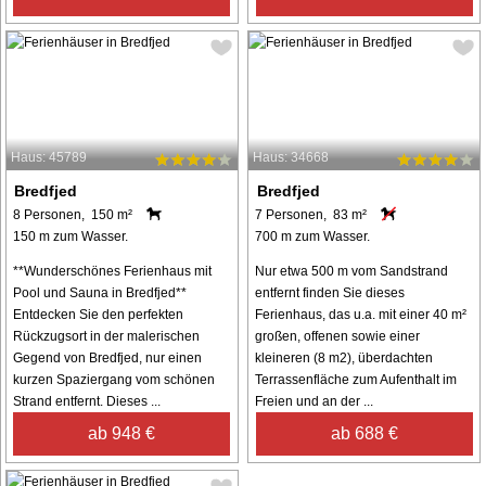
Haus: 45789
Haus: 34668
Bredfjed
Bredfjed
8 Personen, 150 m²
7 Personen, 83 m²
150 m zum Wasser.
700 m zum Wasser.
**Wunderschönes Ferienhaus mit
Nur etwa 500 m vom Sandstrand
Pool und Sauna in Bredfjed**
entfernt finden Sie dieses
Entdecken Sie den perfekten
Ferienhaus, das u.a. mit einer 40 m²
Rückzugsort in der malerischen
großen, offenen sowie einer
Gegend von Bredfjed, nur einen
kleineren (8 m2), überdachten
kurzen Spaziergang vom schönen
Terrassenfläche zum Aufenthalt im
Strand entfernt. Dieses ...
Freien und an der ...
ab 948 €
ab 688 €