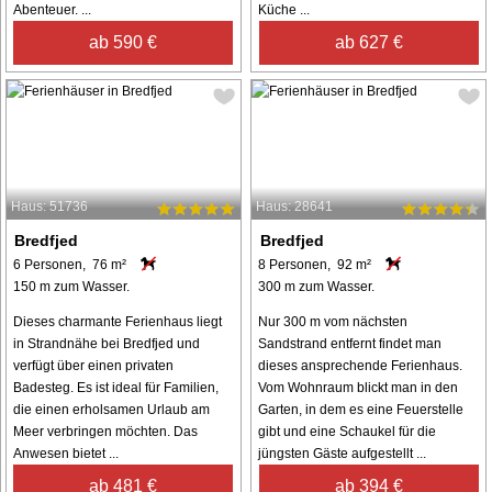
Abenteuer. ...
Küche ...
ab 590 €
ab 627 €
Haus: 51736
Haus: 28641
Bredfjed
Bredfjed
6 Personen, 76 m²
8 Personen, 92 m²
150 m zum Wasser.
300 m zum Wasser.
Dieses charmante Ferienhaus liegt
Nur 300 m vom nächsten
in Strandnähe bei Bredfjed und
Sandstrand entfernt findet man
verfügt über einen privaten
dieses ansprechende Ferienhaus.
Badesteg. Es ist ideal für Familien,
Vom Wohnraum blickt man in den
die einen erholsamen Urlaub am
Garten, in dem es eine Feuerstelle
Meer verbringen möchten. Das
gibt und eine Schaukel für die
Anwesen bietet ...
jüngsten Gäste aufgestellt ...
ab 481 €
ab 394 €