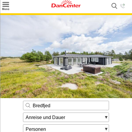
×
Menü
Suchen
Urlaubsziele
Weitere Urlaubsziele
Angebote
Inspiration
Kontakt
Gut zu wissen
Login
Bredfjed
Anreise und Dauer
Personen