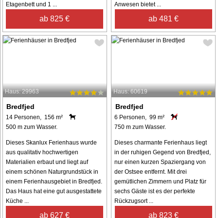
Etagenbett und 1 ...
Anwesen bietet ...
ab 825 €
ab 481 €
Haus: 29963
Haus: 60619
Bredfjed
Bredfjed
14 Personen, 156 m²
6 Personen, 99 m²
500 m zum Wasser.
750 m zum Wasser.
Dieses Skanlux Ferienhaus wurde
Dieses charmante Ferienhaus liegt
aus qualitativ hochwertigen
in der ruhigen Gegend von Bredfjed,
Materialien erbaut und liegt auf
nur einen kurzen Spaziergang von
einem schönen Naturgrundstück in
der Ostsee entfernt. Mit drei
einem Ferienhausgebiet in Bredfjed.
gemütlichen Zimmern und Platz für
Das Haus hat eine gut ausgestattete
sechs Gäste ist es der perfekte
Küche ...
Rückzugsort ...
ab 627 €
ab 823 €