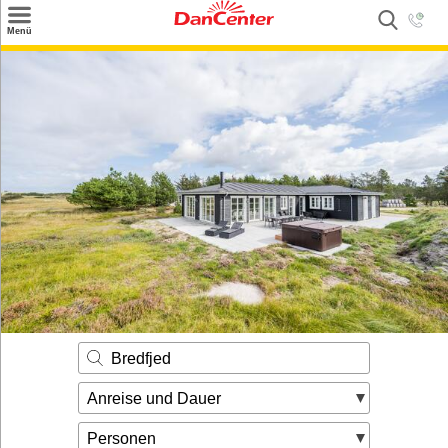
×
Menü
Suchen
Urlaubsziele
Weitere Urlaubsziele
Angebote
Inspiration
Kontakt
Gut zu wissen
Login
Bredfjed
Anreise und Dauer
Personen