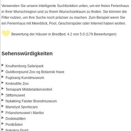
Verwenden Sie unsere intelligente Suchfunktion unten, um ein freies Ferienhaus
in Ihrer Wunschregion und zu Ihrem Wunschzeitraum zu finden. Sie können die
Filter nutzen, um Ihre Suche noch präziser zu machen. Zum Beispiel wenn Sie
ein Ferienhaus mit Meerblick, Pool, Geschirrspüler oder Internet haben wollen.
Bewertung der Häuser in Bredfjed: 4.2 von 5.0 (179 Bewertungen)
Sehenswürdigkeiten
Knuthenborg Safaripark
Guldborgsund Zoo og Botanisk Have
Fuglsang Kunstmuseum
Krokodille Zoo
Temapark Middelaldercentret
Stiftsmuseet
Nykøbing Falster Brandmuseum
Marielyst Sportscars
Frilandsmuseet i Maribo
Dodekalitten
Postbåden
Nakskov Fjord