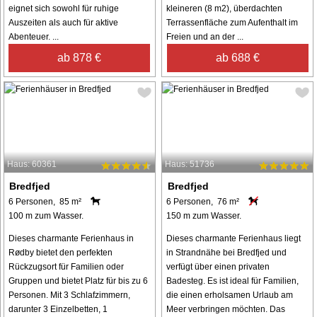
eignet sich sowohl für ruhige
kleineren (8 m2), überdachten
Auszeiten als auch für aktive
Terrassenfläche zum Aufenthalt im
Abenteuer. ...
Freien und an der ...
ab 878 €
ab 688 €
Haus: 60361
Haus: 51736
Bredfjed
Bredfjed
6 Personen, 85 m²
6 Personen, 76 m²
100 m zum Wasser.
150 m zum Wasser.
Dieses charmante Ferienhaus in
Dieses charmante Ferienhaus liegt
Rødby bietet den perfekten
in Strandnähe bei Bredfjed und
Rückzugsort für Familien oder
verfügt über einen privaten
Gruppen und bietet Platz für bis zu 6
Badesteg. Es ist ideal für Familien,
Personen. Mit 3 Schlafzimmern,
die einen erholsamen Urlaub am
darunter 3 Einzelbetten, 1
Meer verbringen möchten. Das