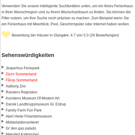
Verwenden Sie unsere intelligente Suchfunktion unten, um ein freies Ferienhaus
in Ihrer Wunschregion und zu Ihrem Wunschzeitraum zu finden. Sie können die
Filter nutzen, um Ihre Suche noch präziser zu machen. Zum Beispiel wenn Sie
ein Ferienhaus mit Meerblick, Pool, Geschirrspüler oder Internet haben wollen.
Bewertung der Häuser in Glyngøre: 4.7 von 5.0 (26 Bewertungen)
Sehenswürdigkeiten
Jesperhus Feriepark
Djurs Sommerland
Fårup Sommerland
Aalborg Zoo
Randers Regnskov
Kunstens Museum Of Modern Art
Dansk Landbrugsmuseum Gl. Estrup
Family Farm Fun Park
Hjerl Hede Frilandsmuseum
Middelaldercenteret
Gi' den gas palads
Mønsted Kalkgruber