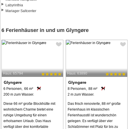
Labyrinthia
Mariager Saltcenter
6 Ferienhäuser in und um Glyngøre
Haus: 65794
Haus: 63890
Glyngøre
Glyngøre
6 Personen, 66 m²
8 Personen, 88 m²
200 m zum Wasser.
2 m zum Wasser.
Diese 66 m² große Blockhütte mit
Das frisch renovierte, 88 m² große
wohnlichem Charme bietet eine
Ferienhaus im klassischen
ruhige Umgebung für einen
Ferienhausstil ist wunderschön
erholsamen Urlaub. Das Haus
gelegen. Es verfügt über vier
verfügt über drei komfortable
Schlafzimmer mit Platz für bis zu