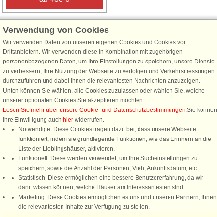
Verwendung von Cookies
Wir verwenden Daten von unseren eigenen Cookies und Cookies von
Schließen Sie sich 100.000 Ferienhaus-Fans an
Drittanbietern. Wir verwenden diese in Kombination mit zugehörigen
personenbezogenen Daten, um Ihre Einstellungen zu speichern, unsere Dienste
Erhalten Sie einen
Willkommensgutschein von 25 €
für Ihren nächsten
zu verbessern, Ihre Nutzung der Webseite zu verfolgen und Verkehrsmessungen
Ferienhausurlaub - melden Sie sich einfach für den DanCenter Newsletter
durchzuführen und dabei Ihnen die relevantesten Nachrichten anzuzeigen.
an. Verpassen Sie nie wieder exklusive Angebote, Gewinnspiele und
Unten können Sie wählen, alle Cookies zuzulassen oder wählen Sie, welche
Urlaubstipps!
unserer optionalen Cookies Sie akzeptieren möchten.
Lesen Sie mehr über unsere Cookie- und Datenschutzbestimmungen
.Sie können
Ihre Einwilligung auch
hier
widerrufen.
Notwendige: Diese Cookies tragen dazu bei, dass unsere Webseite
funktioniert, indem sie grundlegende Funktionen, wie das Erinnern an die
Newsletter abonnieren
Liste der Lieblingshäuser, aktivieren.
Funktionell: Diese werden verwendet, um Ihre Sucheinstellungen zu
speichern, sowie die Anzahl der Personen, Vieh, Ankunftsdatum, etc.
Statistisch: Diese ermöglichen eine bessere Benutzererfahrung, da wir
dann wissen können, welche Häuser am interessantesten sind.
Folgen Sie uns:
Marketing: Diese Cookies ermöglichen es uns und unseren Partnern, Ihnen
Rufen Sie an, um zu buchen
die relevantesten Inhalte zur Verfügung zu stellen.
DanCenter Kundenbewertung