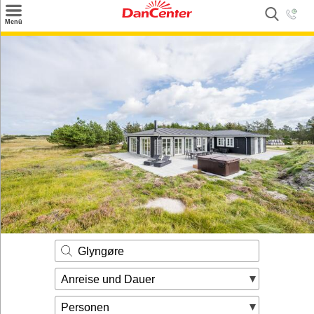
×
Menü
Suchen
Urlaubsziele
Weitere Urlaubsziele
Angebote
Inspiration
Kontakt
Gut zu wissen
Login
Glyngøre
Anreise und Dauer
Personen