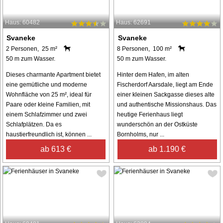
Haus: 60482
Haus: 62691
Svaneke
Svaneke
2 Personen, 25 m²
8 Personen, 100 m²
50 m zum Wasser.
50 m zum Wasser.
Dieses charmante Apartment bietet
Hinter dem Hafen, im alten
eine gemütliche und moderne
Fischerdorf Aarsdale, liegt am Ende
Wohnfläche von 25 m², ideal für
einer kleinen Sackgasse dieses alte
Paare oder kleine Familien, mit
und authentische Missionshaus. Das
einem Schlafzimmer und zwei
heutige Ferienhaus liegt
Schlafplätzen. Da es
wunderschön an der Ostküste
haustierfreundlich ist, können ...
Bornholms, nur ...
ab 613 €
ab 1.190 €