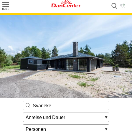
×
Menü
Suchen
Urlaubsziele
Weitere Urlaubsziele
Angebote
Inspiration
Kontakt
Gut zu wissen
Login
Svaneke
Anreise und Dauer
Personen