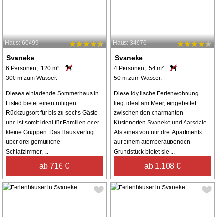
Haus: 60499
Haus: 34976
Svaneke
Svaneke
6 Personen, 120 m²
4 Personen, 54 m²
300 m zum Wasser.
50 m zum Wasser.
Dieses einladende Sommerhaus in
Diese idyllische Ferienwohnung
Listed bietet einen ruhigen
liegt ideal am Meer, eingebettet
Rückzugsort für bis zu sechs Gäste
zwischen den charmanten
und ist somit ideal für Familien oder
Küstenorten Svaneke und Aarsdale.
kleine Gruppen. Das Haus verfügt
Als eines von nur drei Apartments
über drei gemütliche
auf einem atemberaubenden
Schlafzimmer, ...
Grundstück bietet sie ...
ab 716 €
ab 1.108 €