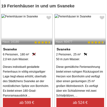
19 Ferienhäuser in und um Svaneke
Haus: 16180
Haus: 60477
Svaneke
Svaneke
6 Personen, 180 m²
2 Personen, 25 m²
2,0 km zum Wasser.
50 m zum Wasser.
Dieses individuell gestaltete
Diese gemütliche Ferienwohnung
Ferienhaus in völlig einzigartiger
bietet einen ruhigen Rückzugsort im
Lage liegt etwas erhöht, oberhalb
Herzen von Bornholm und verfügt
des Städtchens Svaneke an der
über einen geräumigen 25 m²
nordöstlichen Spitze von Bornholm.
großen Wohnbereich. Es verfügt
Es bietet einen 180-Grad-
über ein Schlafzimmer mit zwei
Panoramaausblick ...
Schlafplätzen, ...
ab 599 €
ab 524 €