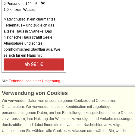
6 Personen, 144 m²
1,0 km zum Wasser.
Madvighuset ist ein charmantes
Ferienhaus – und zugleich das
älteste Haus in Svaneke. Das
historische Haus strahlt Seele,
Atmosphäre und echtes
bornholmisches Stadtflair aus. Wie
es sich für ein Haus mit ...
ab 991 €
Alle
Ferienhäuser in der Umgebung
.
Verwendung von Cookies
Wir verwenden Daten von unseren eigenen Cookies und Cookies von
Schließen Sie sich 100.000 Ferienhaus-Fans an
Drittanbietern. Wir verwenden diese in Kombination mit zugehörigen
personenbezogenen Daten, um Ihre Einstellungen zu speichern, unsere Dienste
Erhalten Sie einen
Willkommensgutschein von 25 €
für Ihren nächsten
zu verbessern, Ihre Nutzung der Webseite zu verfolgen und Verkehrsmessungen
Ferienhausurlaub - melden Sie sich einfach für den DanCenter Newsletter
durchzuführen und dabei Ihnen die relevantesten Nachrichten anzuzeigen.
an. Verpassen Sie nie wieder exklusive Angebote, Gewinnspiele und
Unten können Sie wählen, alle Cookies zuzulassen oder wählen Sie, welche
Urlaubstipps!