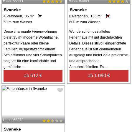
Haus: 60481
Haus: 63894
Svaneke
Svaneke
4 Personen, 35 m²
8 Personen, 136 m²
50 m zum Wasser.
600 m zum Wasser.
Diese charmante Ferienwohnung
Wunderschön gestaltetes
bietet 35 m² moderne Wohnfläche,
Ferienhaus mit gut durchdachten
perfekt für Paare oder kleine
Details! Dieses stilvoll eingerichtete
Familien. Ausgestattet mit einem
Ferienhaus ist auf Wohlbefinden
Schlafzimmer und vier Schlafplätzen
ausgelegt und bietet viele praktische
sorgt es für eine komfortable und
und ansprechende
gemütliche ...
Annehmlichkeiten. Es ...
ab 612 €
ab 1.090 €
Haus: 63378
Svaneke