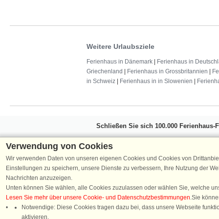
Weitere Urlaubsziele
Ferienhaus in Dänemark
|
Ferienhaus in Deutsch
Griechenland
|
Ferienhaus in Grossbritannien
|
Fe
in Schweiz
|
Ferienhaus in in Slowenien
|
Ferienh
Schließen Sie sich 100.000 Ferienhaus-
Erhalten Sie einen
Willkommensgutschein vo
Verwendung von Cookies
Ferienhausurlaub - melden Sie sich einfach f
Wir verwenden Daten von unseren eigenen Cookies und Cookies von Drittanbie
Verpassen Sie nie wieder exklusive Angebote
Einstellungen zu speichern, unsere Dienste zu verbessern, Ihre Nutzung der W
Nachrichten anzuzeigen.
Unten können Sie wählen, alle Cookies zuzulassen oder wählen Sie, welche un
Lesen Sie mehr über unsere Cookie- und Datenschutzbestimmungen
.Sie könne
Notwendige: Diese Cookies tragen dazu bei, dass unsere Webseite funktion
Folgen Sie uns:
aktivieren.