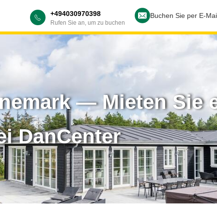
+494030970398
Buchen Sie per E-Mai
Rufen Sie an, um zu buchen
änemark — Mieten Sie 
ei DanCenter