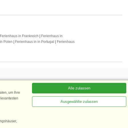
Ferienhaus in Frankreich
|
Ferienhaus in
in Polen
|
Ferienhaus in in Portugal
|
Ferienhaus
Alle zulassen
 abonnieren
ten, um Ihre
elevantesten
Ausgewählte zulassen
Kundenbewertung
ingshäuser,
1 von 5