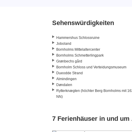
Sehenswürdigkeiten
Hammershus Schlossruine
Joboland
Bornholms Mittelaltercenter
Bornholms Schmetterlingpark
Grønbechs gård
Bornholm Schloss und Verteidungsmuseum
Dueodde Strand
Almindingen
Døndalen
Rytterknægten (höchter Berg Bornholms mit 16
NN)
7 Ferienhäuser in und um