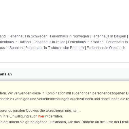
land
|
Ferienhaus in Schweden
|
Ferienhaus in Norwegen
|
Ferienhaus in Belgien
|
rienhaus in Holland
|
Ferienhaus in Italien
|
Ferienhaus in Kroatien
|
Ferienhaus in 
aus in Spanien
|
Ferienhaus in Tschechische Republik
|
Ferienhaus in Österreich
Fans an
n 25 €
für Ihren nächsten
ür den DanCenter Newsletter an.
Newsletter
tern. Wir verwenden diese in Kombination mit zugehörigen personenbezogenen Da
, Gewinnspiele und Urlaubstipps!
ebseite zu verfolgen und Verkehrsmessungen durchzuführen und dabei Ihnen die r
serer optionalen Cookies Sie akzeptieren möchten.
n Ihre Einwilligung auch
hier
widerrufen.
DanCenter 
iert, indem sie grundlegende Funktionen, wie das Erinnern an die Liste der Liebl
4,