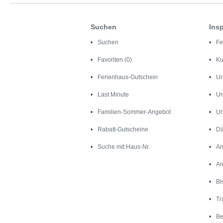
Suchen
Insp
Suchen
Fe
Favoriten (0)
Ku
Ferienhaus-Gutschein
Ur
Last Minute
Ur
Familien-Sommer-Angebot
Ur
Rabatt-Gutscheine
Dä
Suche mit Haus-Nr.
An
An
Bl
Tr
Be