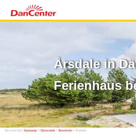
Årsdale in D
Ferienhaus b
Sie sind hier:
Startseite
>
Dänemark
>
Bornholm
> Årsdale