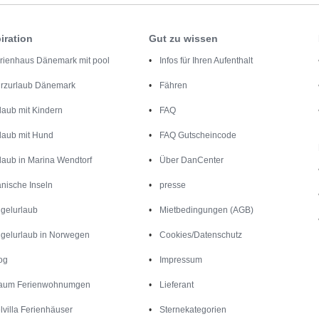
iration
Gut zu wissen
rienhaus Dänemark mit pool
Infos für Ihren Aufenthalt
rzurlaub Dänemark
Fähren
laub mit Kindern
FAQ
laub mit Hund
FAQ Gutscheincode
laub in Marina Wendtorf
Über DanCenter
nische Inseln
presse
gelurlaub
Mietbedingungen (AGB)
gelurlaub in Norwegen
Cookies/Datenschutz
og
Impressum
aum Ferienwohnumgen
Lieferant
lvilla Ferienhäuser
Sternekategorien