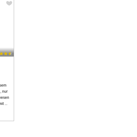
esem
, nur
nwesen
t ...